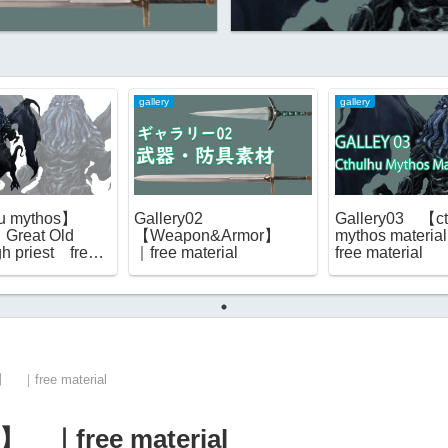
gallery
gallery
hu mythos】
Gallery02
Gallery03 【ct
Great Old
【Weapon&Armor】
mythos mater
 priest free
｜free material
free material
】 ｜free material
l】 ｜free material