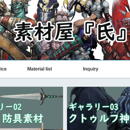
ice
Material list
Inquiry