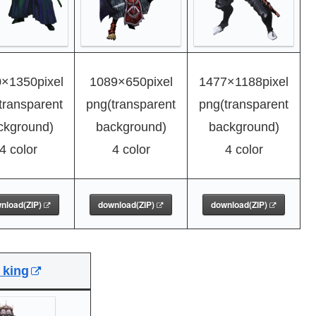
×1350pixel
1089×650pixel
1477×1188pixel
transparent
png(transparent
png(transparent
ckground)
background)
background)
4 color
4 color
4 color
nload(ZIP)
download(ZIP)
download(ZIP)
king