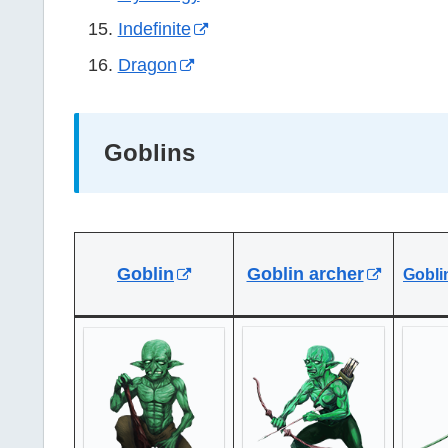
Indefinite
Dragon
Goblins
Goblin
Goblin archer
Gobli