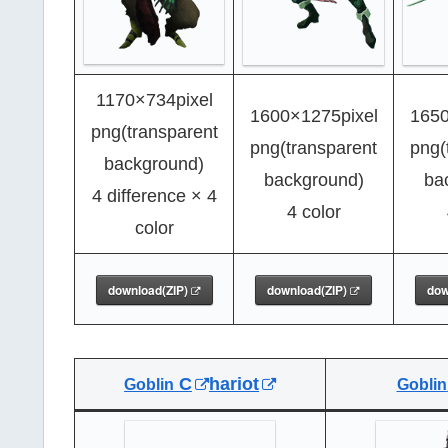
1170×734pixel
1600×1275pixel
1650
png(transparent
png(transparent
png(
background)
background)
ba
4 difference × 4
4 color
color
download(ZIP)
download(ZIP)
dow
C
hariot
Goblin
Goblin