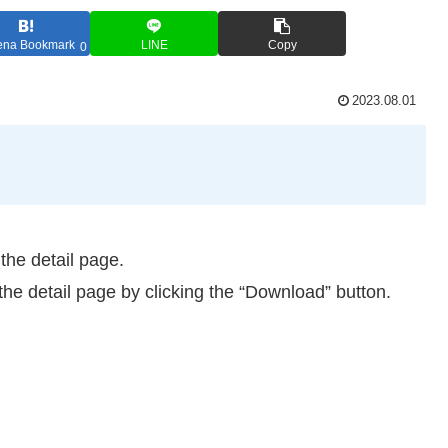
ena Bookmark
LINE
Copy
0
2023.08.01
the detail page.
the detail page by clicking the “Download” button.