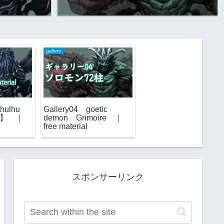
gallery
hulhu
Gallery04 goetic
ial】 ｜
demon Grimoire ｜
free material
スポンサーリンク