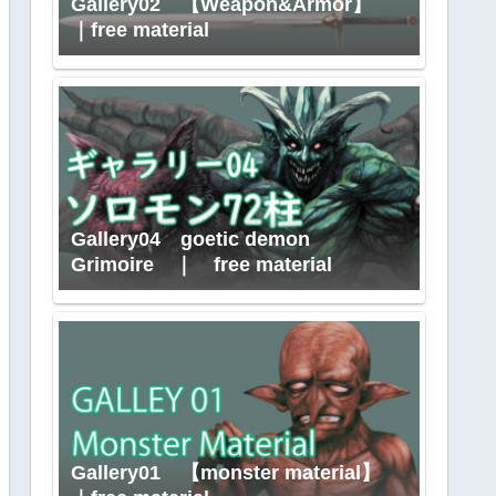
Gallery02 【Weapon&Armor】
｜free material
Gallery04 goetic demon
Grimoire ｜ free material
Gallery01 【monster material】