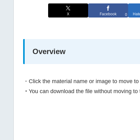
X
Facebook
Hat
0
Overview
・Click the material name or image to move to 
・
You can download the file without moving to 