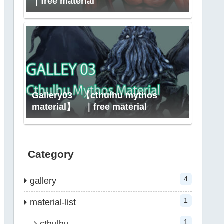
｜free material
Gallery03 【cthulhu mythos
material】 ｜free material
Category
4
gallery
1
material-list
1