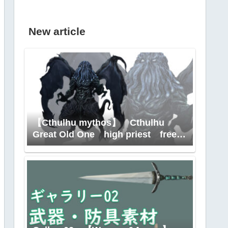
New article
【Cthulhu mythos】 Cthulhu
Great Old One high priest free
material