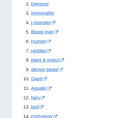
Demons
Immortality
j-monster
Beast man
Human
reptiles
plant & insect
demon beast
Giant
Aquatic
fairy
bird
mythology