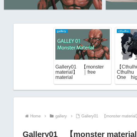
gallery
cthulhu
Gallery01 【monster
【Cthul
material】 ｜free
Cthulhu 
material
One high
material
Home
gallery
Gallery01 【monster material
Gallery01 【monster materia