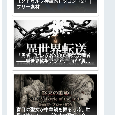
【クトゥルフ神話系】ダゴン（2）｜
フリー素材
「勇者」という名の使い捨て労働者
――異世界転生アンチテーゼ『異世
界転送』全プロット公開
盲目の聖女が中華鍋を振るう時、世