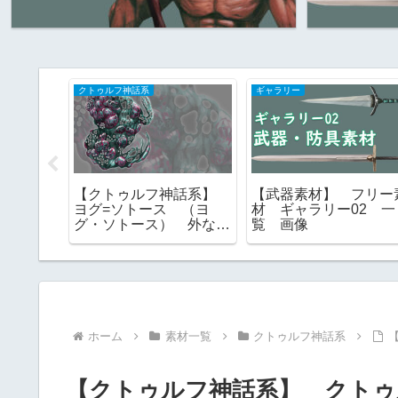
クトゥルフ神話系
ギャラリー
神話系】
【クトゥルフ神話系】
【武器素材】 フリー
ヨグ=ソ
ヨグ=ソトース （ヨ
材 ギャラリー02 一
神 神話
グ・ソトース） 外なる
覧 画像
ー素材
神 一にして全なる者
フリー素材
ホーム
素材一覧
クトゥルフ神話系
【クトゥルフ神話系】 クトゥ