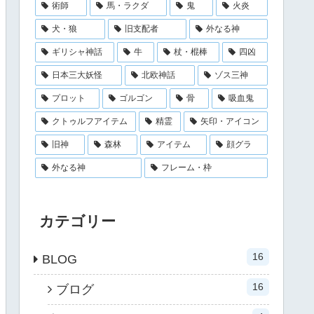
術師
馬・ラクダ
鬼
火炎
犬・狼
旧支配者
外なる神
ギリシャ神話
牛
杖・棍棒
四凶
日本三大妖怪
北欧神話
ゾス三神
プロット
ゴルゴン
骨
吸血鬼
クトゥルフアイテム
精霊
矢印・アイコン
旧神
森林
アイテム
顔グラ
外なる神
フレーム・枠
カテゴリー
16
BLOG
16
ブログ