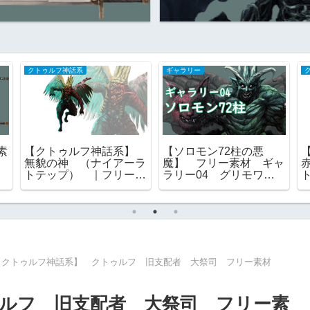
クトゥルフ神話系
ギャラリー
素
【クトゥルフ神話系】
【ソロモン72柱の悪
無貌の神 （ナイアーラ
魔】 フリー素材 ギャ
トテップ） ｜フリー素
ラリー04 グリモワー
材
ル ゴエティア ｜ 一
覧 画像
【クトゥルフ神話系】 クトゥルフ 旧支配者 大祭司 フリー素材
ルフ 旧支配者 大祭司 フリー素