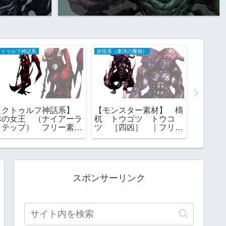
クトゥルフ神話系
妖怪系（東洋の魔物）
クトゥルフ
【クトゥルフ神話系】
【モンスター素材】 檮
【クト
赤の女王 （ナイアーラ
杌 トウゴツ トウコ
這い寄
トテップ） フリー素
ツ ［四凶］ ｜フリー
ラトテ
材 TRPG
素材
素材
スポンサーリンク