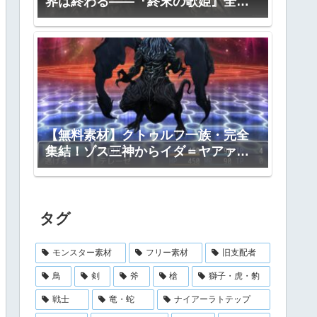
界は終わる――『終末の歌姫』全プ
ロット公開
【無料素材】クトゥルフ一族・完全
集結！ゾス三神からイダ＝ヤアァ、
インスマス面まで網羅｜RPGツクー
ル・TRPG対応
タグ
モンスター素材
フリー素材
旧支配者
鳥
剣
斧
槍
獅子・虎・豹
戦士
竜・蛇
ナイアーラトテップ