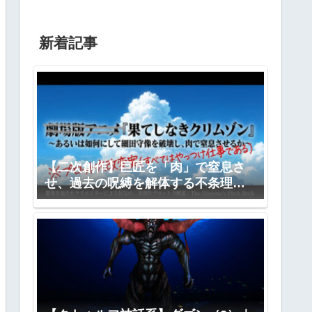
新着記事
【二次創作】巨匠を「肉」で窒息さ
せ、過去の呪縛を解体する不条理劇
―『果てしなきクリムゾン』全プロ
ット公開