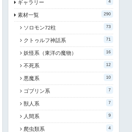
4
ギャラリー
290
素材一覧
73
ソロモン72柱
71
クトゥルフ神話系
16
妖怪系（東洋の魔物）
12
不死系
10
悪魔系
7
ゴブリン系
7
獣人系
9
人間系
4
爬虫類系