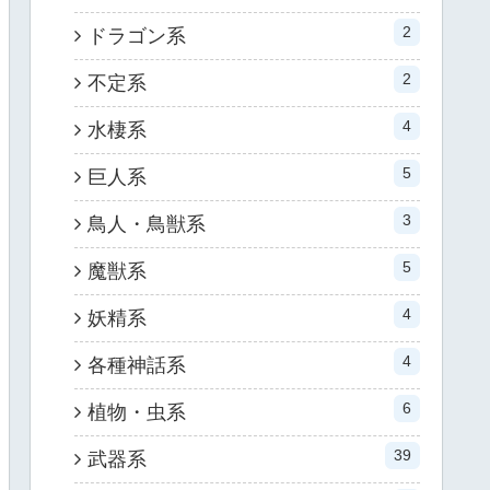
2
ドラゴン系
2
不定系
4
水棲系
5
巨人系
3
鳥人・鳥獣系
5
魔獣系
4
妖精系
4
各種神話系
6
植物・虫系
39
武器系