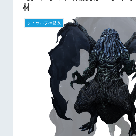
材
クトゥルフ神話系