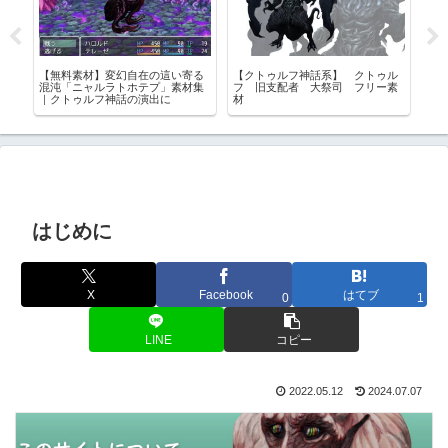
ク
【無料素材】変幻自在の這い寄る
【クトゥルフ神話系】 クトゥル
【
混沌「ニャルラトホテプ」素材集
フ 旧支配者 大祭司 フリー素
ル
エ
｜クトゥルフ神話の演出に
材
ら
はじめに
X
Facebook
はてブ
0
1
LINE
コピー
2022.05.12
2024.07.07