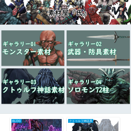
BLOG
クトゥルフ神話系
ク