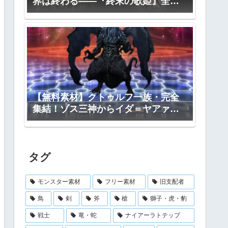
界は終わる――『終末の歌姫』全プ
ロット公開
【無料素材】クトゥルフ一族・完全
集結！ゾス三神からイダ＝ヤアァ、
インスマス面まで網羅｜RPGツクー
ル・TRPG対応
タグ
モンスター素材
フリー素材
旧支配者
鳥
剣
斧
槍
獅子・虎・豹
戦士
竜・蛇
ナイアーラトテップ