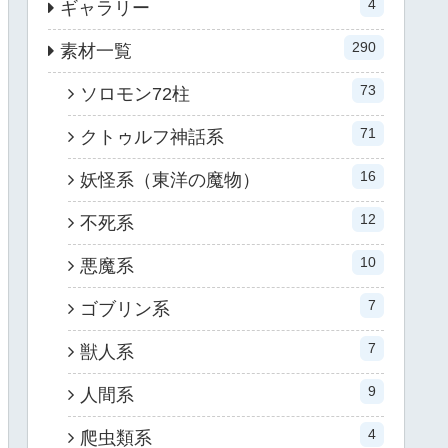
4
ギャラリー
290
素材一覧
73
ソロモン72柱
71
クトゥルフ神話系
16
妖怪系（東洋の魔物）
12
不死系
10
悪魔系
7
ゴブリン系
7
獣人系
9
人間系
4
爬虫類系