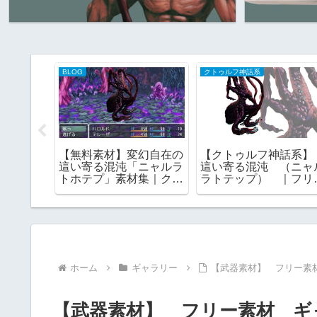
BLOG
クトゥルフ神話系
神話系】
【無料素材】変幻自在の
【クトゥルフ神話系
 （ヨ
這い寄る混沌「ニャルラ
這い寄る混沌 （ニャ
 外なる
トホテプ」素材集｜クト
ラトテップ） ｜フリ
全なる者
ゥルフ神話の演出に
素材
ホーム
ギャラリー
【武器素材】 フリー素
【武器素材】 フリー素材 ギ