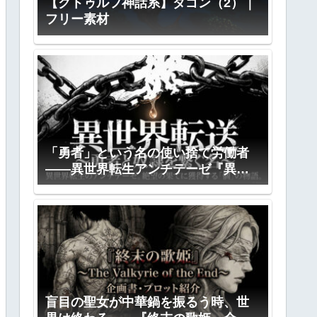
【クトゥルフ神話系】ダゴン（2）｜
フリー素材
「勇者」という名の使い捨て労働者
――異世界転生アンチテーゼ『異世
界転送』全プロット公開
盲目の聖女が中華鍋を振るう時、世