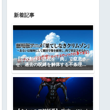
新着記事
【二次創作】巨匠を「肉」で窒息さ
せ、過去の呪縛を解体する不条理劇
―『果てしなきクリムゾン』全プロ
ット公開