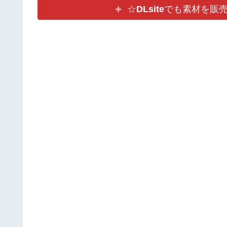
☆
DLsite
でも素材を販