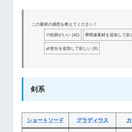
この素材の感想を教えてください！
🥔絵柄がいい
(
42
)
🧅関連素材を追加して欲
🌿差分を追加して欲しい
(
5
)
剣系
ショートソード
グラディウス
カ