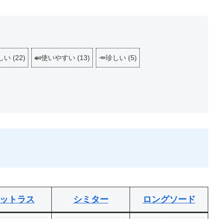
しい
(
22
)
🍛使いやすい
(
13
)
🥕珍しい
(
5
)
ットラス
シミター
ロングソード