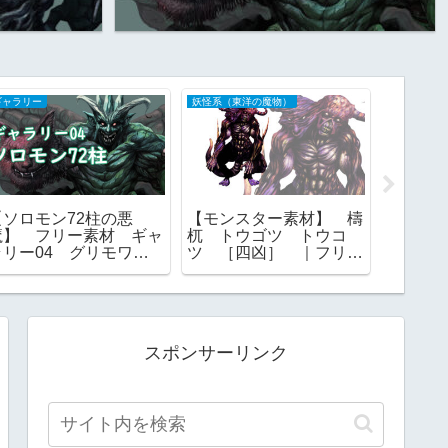
ギャラリー
妖怪系（東洋の魔物）
ギャラリー
【ソロモン72柱の悪
【モンスター素材】 檮
【武器
魔】 フリー素材 ギャ
杌 トウゴツ トウコ
材 ギャ
ラリー04 グリモワー
ツ ［四凶］ ｜フリー
覧 画
ル ゴエティア ｜ 一
素材
覧 画像
スポンサーリンク