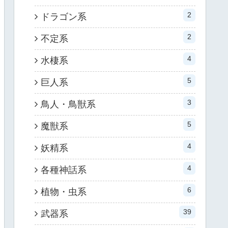
2
ドラゴン系
2
不定系
4
水棲系
5
巨人系
3
鳥人・鳥獣系
5
魔獣系
4
妖精系
4
各種神話系
6
植物・虫系
39
武器系