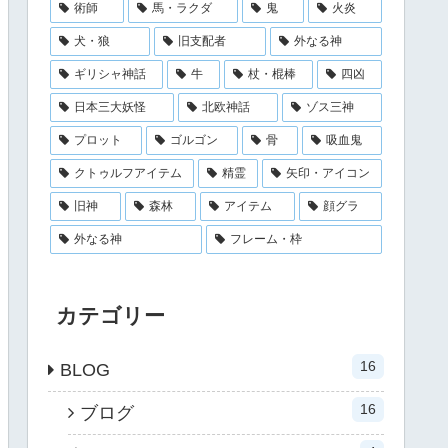
術師
馬・ラクダ
鬼
火炎
犬・狼
旧支配者
外なる神
ギリシャ神話
牛
杖・棍棒
四凶
日本三大妖怪
北欧神話
ゾス三神
プロット
ゴルゴン
骨
吸血鬼
クトゥルフアイテム
精霊
矢印・アイコン
旧神
森林
アイテム
顔グラ
外なる神
フレーム・枠
カテゴリー
16
BLOG
16
ブログ