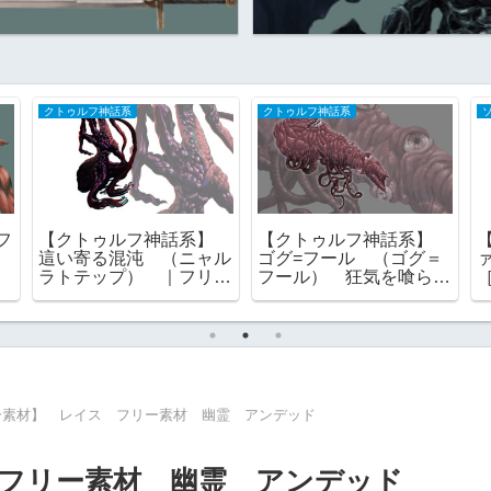
クトゥルフ神話系
クトゥルフ神話系
フ
【クトゥルフ神話系】
【クトゥルフ神話系】
這い寄る混沌 （ニャル
ゴグ=フール （ゴグ＝
ラトテップ） ｜フリー
フール） 狂気を喰らう
素材
もの 旧支配者 フリー
素材
ー素材】 レイス フリー素材 幽霊 アンデッド
フリー素材 幽霊 アンデッド