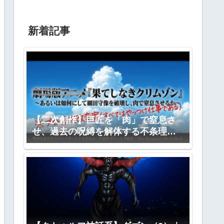
新着記事
【二次創作】巨匠を「肉」で窒息さ
せ、過去の呪縛を解体する不条理劇
―『果てしなきクリムゾン』全プロ
ット公開