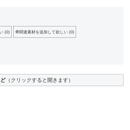
しい
(
0
)
🧅関連素材を追加して欲しい
(
0
)
など
（クリックすると開きます）