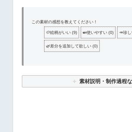
この素材の感想を教えてください！
🥔絵柄がいい
(
9
)
🍛使いやすい
(
0
)
🥕珍
🌿差分を追加して欲しい
(
0
)
素材説明・制作過程