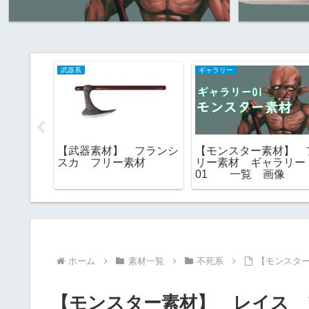
武器系
ギャラリー
神話系】
【武器素材】 フランシ
【モンスター素材】 
物 フリ
スカ フリー素材
リー素材 ギャラリー
01 一覧 画像
ホーム
素材一覧
不死系
【モンスタ
【モンスター素材】 レイス 