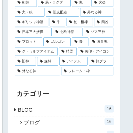
術師
馬・ラクダ
鬼
火炎
犬・狼
旧支配者
外なる神
ギリシャ神話
牛
杖・棍棒
四凶
日本三大妖怪
北欧神話
ゾス三神
プロット
ゴルゴン
骨
吸血鬼
クトゥルフアイテム
精霊
矢印・アイコン
旧神
森林
アイテム
顔グラ
外なる神
フレーム・枠
カテゴリー
16
BLOG
16
ブログ