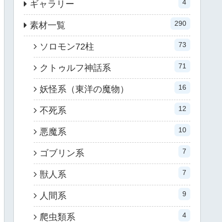
4
ギャラリー
290
素材一覧
73
ソロモン72柱
71
クトゥルフ神話系
16
妖怪系（東洋の魔物）
12
不死系
10
悪魔系
7
ゴブリン系
7
獣人系
9
人間系
4
爬虫類系