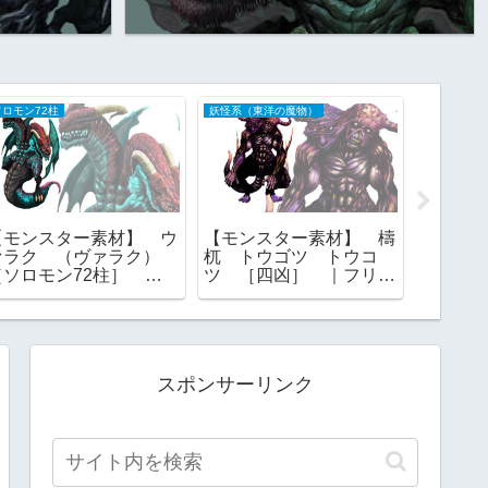
ソロモン72柱
妖怪系（東洋の魔物）
BLOG
【モンスター素材】 ウ
【モンスター素材】 檮
【無料
ァラク （ヴァラク）
杌 トウゴツ トウコ
一族・
［ソロモン72柱］ 総
ツ ［四凶］ ｜フリー
神から
裁 グリモワール ゴエ
素材
ンスマ
ティア フリー素材
RPGツ
応
スポンサーリンク