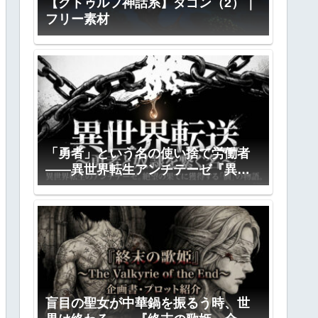
【クトゥルフ神話系】ダゴン（2）｜
フリー素材
「勇者」という名の使い捨て労働者
――異世界転生アンチテーゼ『異世
界転送』全プロット公開
盲目の聖女が中華鍋を振るう時、世