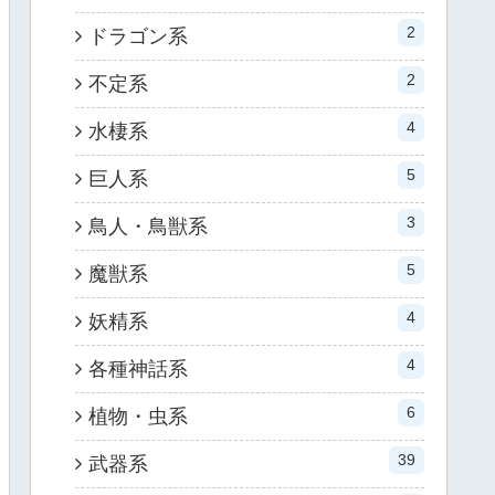
2
ドラゴン系
2
不定系
4
水棲系
5
巨人系
3
鳥人・鳥獣系
5
魔獣系
4
妖精系
4
各種神話系
6
植物・虫系
39
武器系