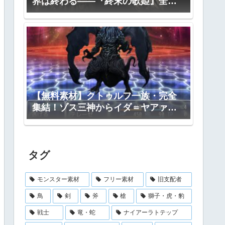
界は終わる――『終末の歌姫』全プ
ロット公開
【無料素材】クトゥルフ一族・完全
集結！ゾス三神からイダ＝ヤアァ、
インスマス面まで網羅｜RPGツクー
ル・TRPG対応
タグ
モンスター素材
フリー素材
旧支配者
鳥
剣
斧
槍
獅子・虎・豹
戦士
竜・蛇
ナイアーラトテップ