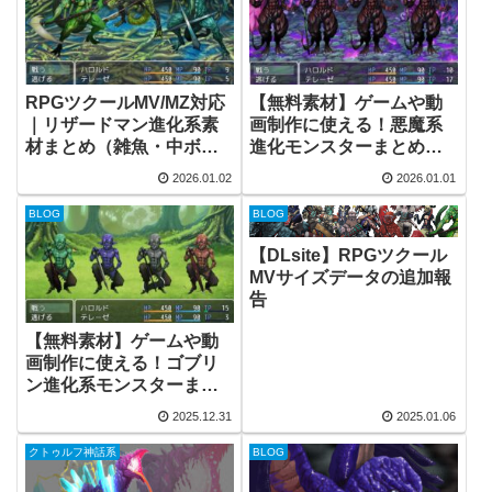
RPGツクールMV/MZ対応
【無料素材】ゲームや動
｜リザードマン進化系素
画制作に使える！悪魔系
材まとめ（雑魚・中ボ
進化モンスターまとめ｜
ス・ボスまで網羅）
通常種からアークデーモ
2026.01.02
2026.01.01
ンまで
BLOG
BLOG
【DLsite】RPGツクール
MVサイズデータの追加報
告
【無料素材】ゲームや動
画制作に使える！ゴブリ
ン進化系モンスターまと
め
2025.12.31
2025.01.06
クトゥルフ神話系
BLOG