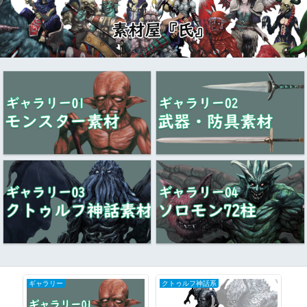
ギャラリー
クトゥルフ神話系
ク