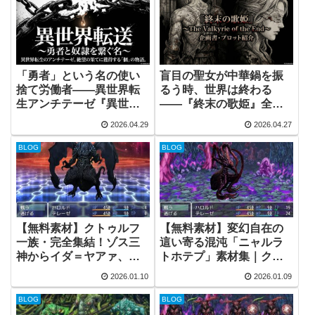
「勇者」という名の使い
盲目の聖女が中華鍋を振
捨て労働者――異世界転
るう時、世界は終わる
生アンチテーゼ『異世界
――『終末の歌姫』全プ
転送』全プロット公開
ロット公開
2026.04.29
2026.04.27
BLOG
BLOG
【無料素材】クトゥルフ
【無料素材】変幻自在の
一族・完全集結！ゾス三
這い寄る混沌「ニャルラ
神からイダ＝ヤアァ、イ
トホテプ」素材集｜クト
ンスマス面まで網羅｜
ゥルフ神話の演出に
2026.01.10
2026.01.09
RPGツクール・TRPG対
応
BLOG
BLOG