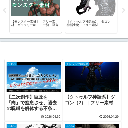
リ
【モンスター素材】 フリー素
【クトゥルフ神話系】 ダゴン
【
材 ギャラリー01 一覧 画像
神話生物 フリー素材
フ
材
BLOG
クトゥルフ神話系
【二次創作】巨匠を
【クトゥルフ神話系】ダ
「肉」で窒息させ、過去
ゴン（2）｜フリー素材
の呪縛を解体する不条理
劇―『果てしなきクリム
2026.04.30
2026.04.29
ゾン』全プロット公開
BLOG
BLOG