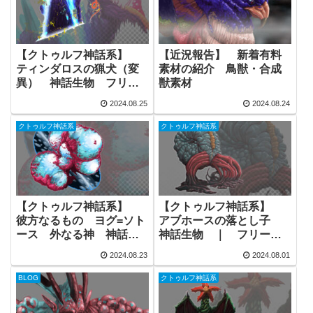
【クトゥルフ神話系】
【近況報告】 新着有料
ティンダロスの猟犬（変
素材の紹介 鳥獣・合成
異） 神話生物 フリー
獣素材
素材
2024.08.25
2024.08.24
クトゥルフ神話系
クトゥルフ神話系
【クトゥルフ神話系】
【クトゥルフ神話系】
彼方なるもの ヨグ=ソト
アブホースの落とし子
ース 外なる神 神話生
神話生物 ｜ フリー素
物 ｜ フリー素材
材
2024.08.23
2024.08.01
BLOG
クトゥルフ神話系