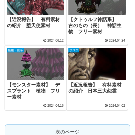
【近況報告】 有料素材
【クトゥルフ神話系】
の紹介 堕天使素材
古のもの（長） 神話生
物 フリー素材
2024.06.12
2024.04.24
植物・虫系
ブログ
【モンスター素材】 デ
【近況報告】 有料素材
スプラント 植物 フリ
の紹介 日本三大怨霊
ー素材
2024.04.18
2024.04.02
次のページ