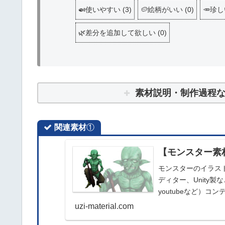
🍛使いやすい
(
3
)
🥔絵柄がいい
(
0
)
🥕珍
🌿差分を追加して欲しい
(
0
)
素材説明・制作過程
関連素材
①
【モンスター素
モンスターのイラスト
ディター、Unity
youtubeなど）
商用利用可能です。
uzi-material.com