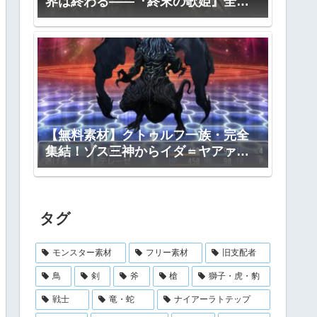
界は終わる――『終末の歌姫』全プ
ロット公開
【無料素材】クトゥルフ一族・完全
集結！ゾス三神からイダ＝ヤアァ、
インスマス面まで網羅｜RPGツクー
ル・TRPG対応
タグ
モンスター素材
フリー素材
旧支配者
鳥
剣
斧
槍
獅子・虎・豹
戦士
竜・蛇
ナイアーラトテップ