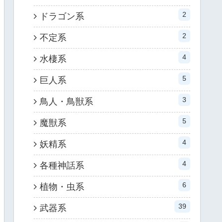
2
ドラゴン系
2
不定系
4
水棲系
5
巨人系
3
鳥人・鳥獣系
5
魔獣系
4
妖精系
4
各種神話系
6
植物・虫系
39
武器系