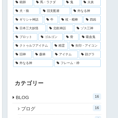
術師
馬・ラクダ
鬼
火炎
犬・狼
旧支配者
外なる神
ギリシャ神話
牛
杖・棍棒
四凶
日本三大妖怪
北欧神話
ゾス三神
プロット
ゴルゴン
骨
吸血鬼
クトゥルフアイテム
精霊
矢印・アイコン
旧神
森林
アイテム
顔グラ
外なる神
フレーム・枠
カテゴリー
16
BLOG
16
ブログ