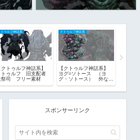
クトゥルフ神話系
クトゥルフ神話系
妖怪系（東
【クトゥルフ神話系】
【クトゥルフ神話系】
【モン
クトゥルフ 旧支配者
ヨグ=ソトース （ヨ
杌 ト
大祭司 フリー素材
グ・ソトース） 外なる
ツ ［
神 一にして全なる者
素材
フリー素材
スポンサーリンク