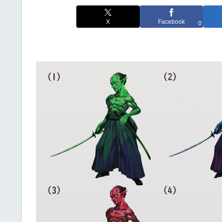
X
Facebook
0