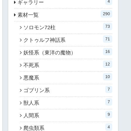
4
ギャラリー
290
素材一覧
73
ソロモン72柱
71
クトゥルフ神話系
16
妖怪系（東洋の魔物）
12
不死系
10
悪魔系
7
ゴブリン系
7
獣人系
9
人間系
4
爬虫類系