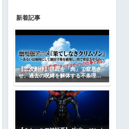
新着記事
【二次創作】巨匠を「肉」で窒息さ
せ、過去の呪縛を解体する不条理劇
―『果てしなきクリムゾン』全プロ
ット公開