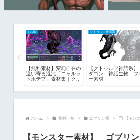
BLOG
クトゥルフ神話系
フリー素
【無料素材】変幻自在の
【クトゥルフ神話系
02 一
這い寄る混沌「ニャルラ
ダゴン 神話生物 フ
トホテプ」素材集｜クト
ー素材
ゥルフ神話の演出に
ホーム
素材一覧
ゴブリン系
【モン
【モンスター素材】 ゴブリン