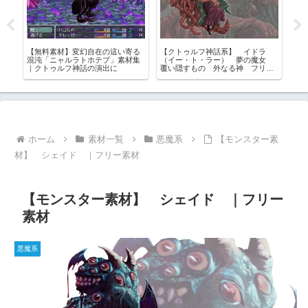
【無料素材】変幻自在の這い寄る
【クトゥルフ神話系】 イドラ
【
配
混沌「ニャルラトホテプ」素材集
（イー・ト・ラー） 夢の魔女
全
｜クトゥルフ神話の演出に
覆い隠すもの 外なる神 フリー
ァ、
素材
ツク
ホーム
素材一覧
悪魔系
【モンスター素
材】 シェイド ｜フリー素材
【モンスター素材】 シェイド ｜フリー
素材
悪魔系