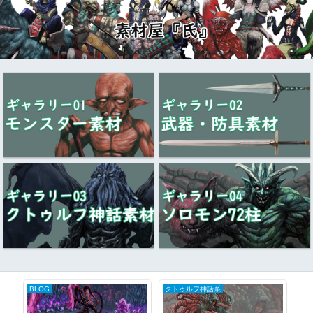
BLOG
クトゥルフ神話系
BL