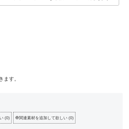
きます。
しい
(
0
)
🧅関連素材を追加して欲しい
(
0
)