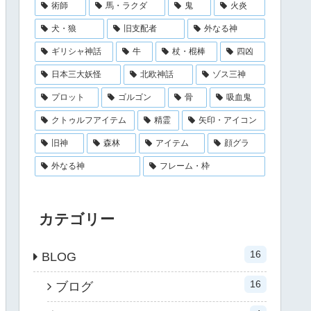
術師
馬・ラクダ
鬼
火炎
犬・狼
旧支配者
外なる神
ギリシャ神話
牛
杖・棍棒
四凶
日本三大妖怪
北欧神話
ゾス三神
プロット
ゴルゴン
骨
吸血鬼
クトゥルフアイテム
精霊
矢印・アイコン
旧神
森林
アイテム
顔グラ
外なる神
フレーム・枠
カテゴリー
16
BLOG
16
ブログ