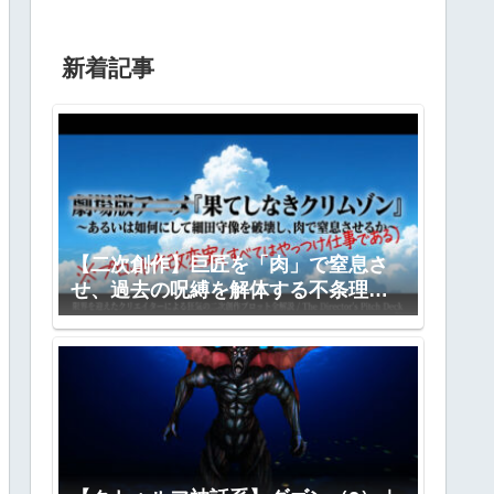
新着記事
【二次創作】巨匠を「肉」で窒息さ
せ、過去の呪縛を解体する不条理劇
―『果てしなきクリムゾン』全プロ
ット公開