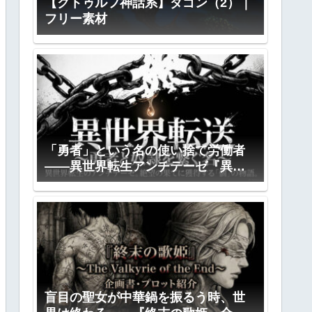
【クトゥルフ神話系】ダゴン（2）｜
フリー素材
「勇者」という名の使い捨て労働者
――異世界転生アンチテーゼ『異世
界転送』全プロット公開
盲目の聖女が中華鍋を振るう時、世