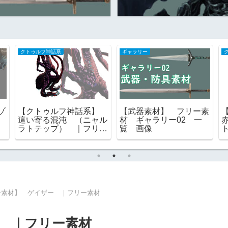
BLOG
ソロモン72柱
ギャ
【無料素材】クトゥルフ
【モンスター素材】 ウ
【ソ
一族・完全集結！ゾス三
ァラク （ヴァラク）
魔
神からイダ＝ヤアァ、イ
［ソロモン72柱］ 総
ラリ
ンスマス面まで網羅｜
裁 グリモワール ゴエ
ル
RPGツクール・TRPG対
ティア フリー素材
覧
応
ー素材】 ゲイザー ｜フリー素材
 ｜フリー素材