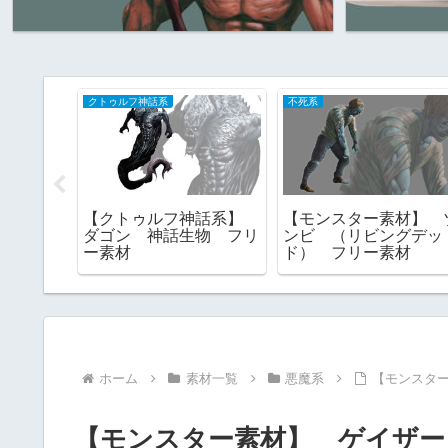
クトゥルフ神話系
クトゥルフ神話系
リー素
【クトゥルフ神話系】
【クトゥルフ神話系】
 一
赤の女王 （ナイアーラ
イドラ （イー・ト・ラ
トテップ） フリー素
ー） 夢の魔女 覆い隠
材 TRPG
すもの 外なる神 フリ
ー素材
ホーム
素材一覧
悪魔系
【モンスタ
【モンスター素材】 ゲイザー