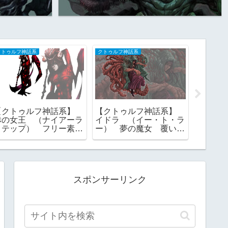
ラリー
BLOG
ギャラリー
ロモン72柱の悪
盲目の聖女が中華鍋を振
【モンス
】 フリー素材 ギャ
るう時、世界は終わる
リー素材
ー04 グリモワー
――『終末の歌姫』全プ
01 一
 ゴエティア ｜ 一
ロット公開
 画像
スポンサーリンク