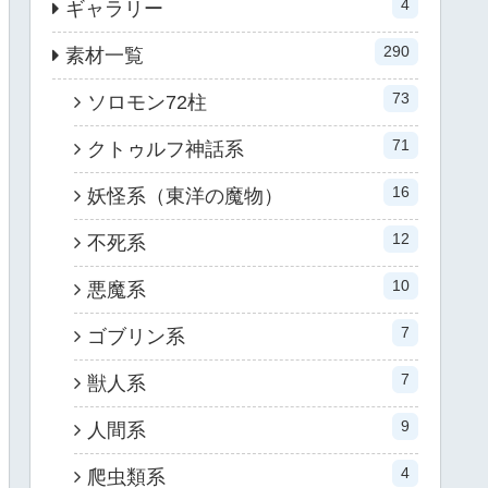
4
ギャラリー
290
素材一覧
73
ソロモン72柱
71
クトゥルフ神話系
16
妖怪系（東洋の魔物）
12
不死系
10
悪魔系
7
ゴブリン系
7
獣人系
9
人間系
4
爬虫類系