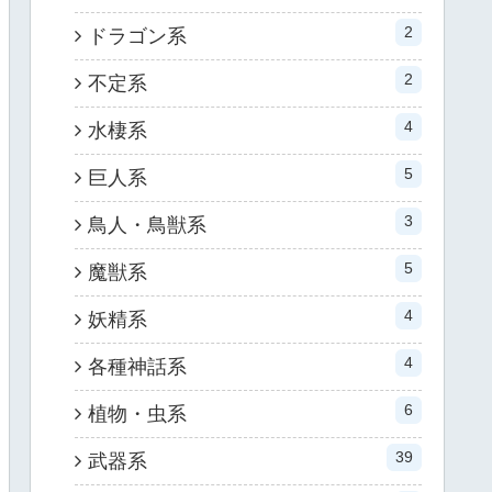
2
ドラゴン系
2
不定系
4
水棲系
5
巨人系
3
鳥人・鳥獣系
5
魔獣系
4
妖精系
4
各種神話系
6
植物・虫系
39
武器系