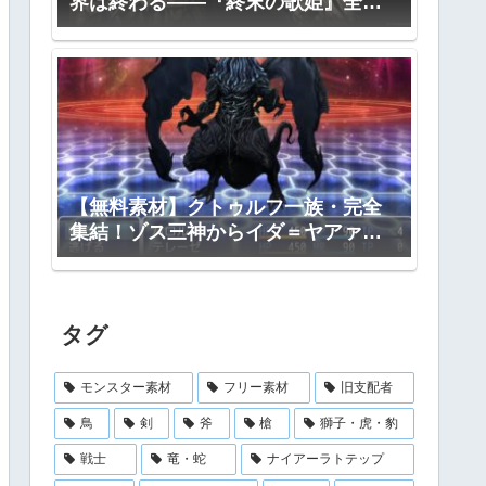
界は終わる――『終末の歌姫』全プ
ロット公開
【無料素材】クトゥルフ一族・完全
集結！ゾス三神からイダ＝ヤアァ、
インスマス面まで網羅｜RPGツクー
ル・TRPG対応
タグ
モンスター素材
フリー素材
旧支配者
鳥
剣
斧
槍
獅子・虎・豹
戦士
竜・蛇
ナイアーラトテップ