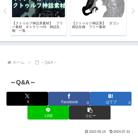
リー
【クトゥルフ神話系素材】 フリ
【クトゥルフ神話系】 ダゴン
【
ワー
ー素材 ギャラリー03 神話生
神話生物 フリー素材
ゴ
像
物 一覧
リ
ホーム
～Q&A～
～Q&A～
X
Facebook
はてブ
0
0
LINE
コピー
2022.05.14
2024.07.31