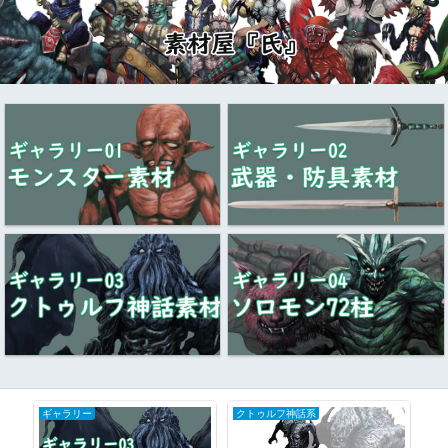
ギャラリー
クトゥルフ神話系
妖