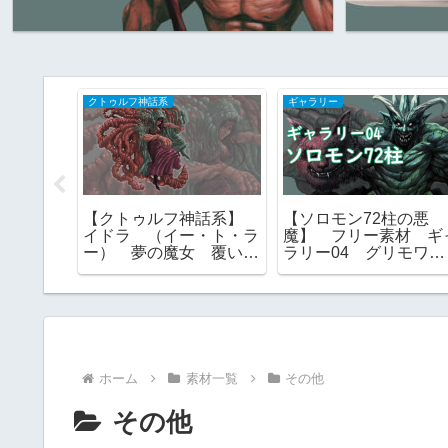
クトゥルフ神話系
ギャラリー
神話系】
【クトゥルフ神話系】
【ソロモン72柱の悪
ヨグ=ソ
イドラ （イー・ト・ラ
魔】 フリー素材 ギ
神 神話
ー） 夢の魔女 覆い隠
ラリー04 グリモワー
ー素材
すもの 外なる神 フリ
ル ゴエティア ｜ 
ー素材
覧 画像
ホーム
素材一覧
その他
その他