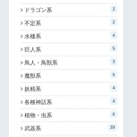
2
ドラゴン系
2
不定系
4
水棲系
5
巨人系
3
鳥人・鳥獣系
5
魔獣系
4
妖精系
4
各種神話系
6
植物・虫系
39
武器系