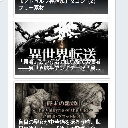
【クトゥルフ神話系】ダゴン（2）｜
フリー素材
「勇者」という名の使い捨て労働者
――異世界転生アンチテーゼ『異世
界転送』全プロット公開
盲目の聖女が中華鍋を振るう時、世