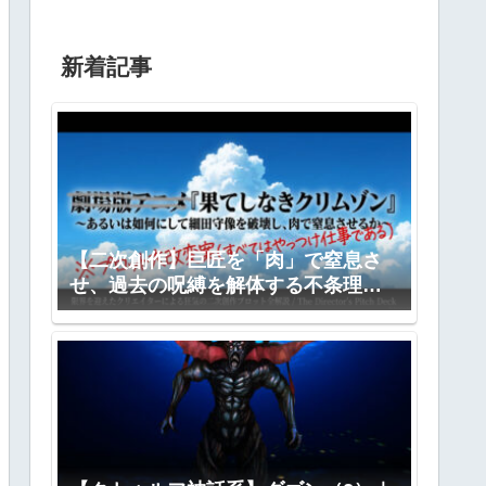
新着記事
【二次創作】巨匠を「肉」で窒息さ
せ、過去の呪縛を解体する不条理劇
―『果てしなきクリムゾン』全プロ
ット公開