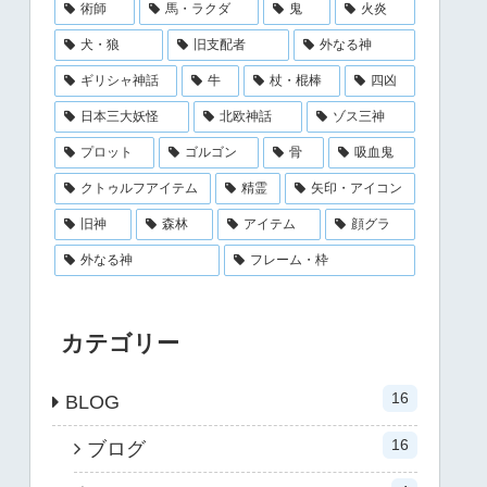
術師
馬・ラクダ
鬼
火炎
犬・狼
旧支配者
外なる神
ギリシャ神話
牛
杖・棍棒
四凶
日本三大妖怪
北欧神話
ゾス三神
プロット
ゴルゴン
骨
吸血鬼
クトゥルフアイテム
精霊
矢印・アイコン
旧神
森林
アイテム
顔グラ
外なる神
フレーム・枠
カテゴリー
16
BLOG
16
ブログ