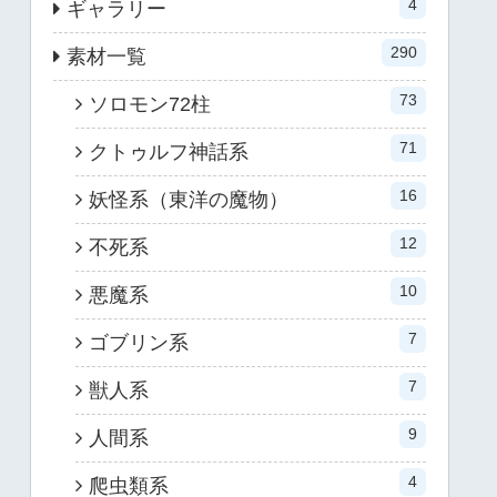
4
ギャラリー
290
素材一覧
73
ソロモン72柱
71
クトゥルフ神話系
16
妖怪系（東洋の魔物）
12
不死系
10
悪魔系
7
ゴブリン系
7
獣人系
9
人間系
4
爬虫類系