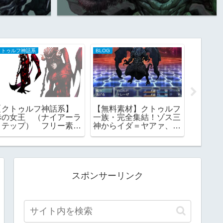
クトゥルフ神話系
BLOG
クトゥルフ
【クトゥルフ神話系】
【無料素材】クトゥルフ
【クト
赤の女王 （ナイアーラ
一族・完全集結！ゾス三
クトゥ
トテップ） フリー素
神からイダ＝ヤアァ、イ
大祭司
材 TRPG
ンスマス面まで網羅｜
RPGツクール・TRPG対
応
スポンサーリンク