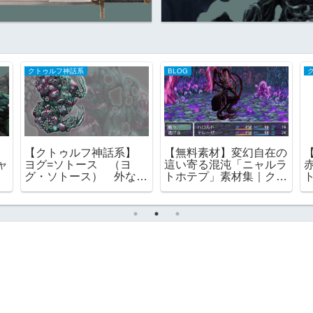
クトゥルフ神話系
BLOG
【クトゥルフ神話系】
【無料素材】変幻自在の
ャ
ヨグ=ソトース （ヨ
這い寄る混沌「ニャルラ
グ・ソトース） 外なる
トホテプ」素材集｜クト
一
神 一にして全なる者
ゥルフ神話の演出に
フリー素材