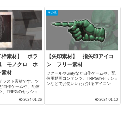
その他
／枠素材】 ポラ
【矢印素材】 指矢印アイコ
風 モノクロ ホ
ン フリー素材
ー素材
ツクールやunityなど自作ゲームや、配
信用動画コンテンツ、TRPGのセッショ
イラスト素材です。ツ
ンなどでお使いいただけるアイコン素
yなど自作ゲームや、配信
材です。商用利用可能です。
ツ、TRPGのセッション
ただけます。商用利用
2024.01.26
2024.01.10