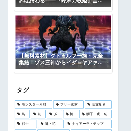
界は終わる――『終末の歌姫』全プ
ロット公開
【無料素材】クトゥルフ一族・完全
集結！ゾス三神からイダ＝ヤアァ、
インスマス面まで網羅｜RPGツクー
ル・TRPG対応
タグ
モンスター素材
フリー素材
旧支配者
鳥
剣
斧
槍
獅子・虎・豹
戦士
竜・蛇
ナイアーラトテップ