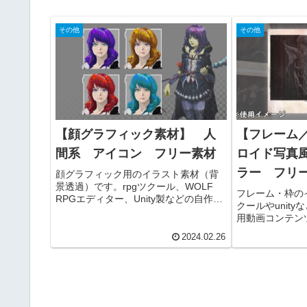
その他
その他
【顔グラフィック素材】 人
【フレーム
間系 アイコン フリー素材
ロイド写真
ラー フリ
顔グラフィック用のイラスト素材（背
景透過）です。rpgツクール、WOLF
フレーム・枠の
RPGエディター、Unity製などの自作ゲ
クールやunit
ームや、配信用動画（ニコニコ動画、
用動画コンテン
youtubeなど）コンテンツ、TRPGのセ
などでお使いい
ッションなどでお使いいただけます。
2024.02.26
可能です。
商用利用可能です。