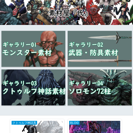
クトゥルフ神話系
BLOG
ク