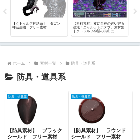
【クトゥルフ神話系】 ダゴン
【無料素材】変幻自在の這い寄る
【
配
神話生物 フリー素材
混沌「ニャルラトホテプ」素材集
ス
｜クトゥルフ神話の演出に
配
ホーム
素材一覧
防具・道具系
防具・道具系
防具・道具系
防具・道具系
【防具素材】 ブラック
【防具素材】 ラウンド
シールド フリー素材
シールド フリー素材