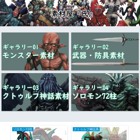
ソロモン72柱
クトゥルフ神話系
ク