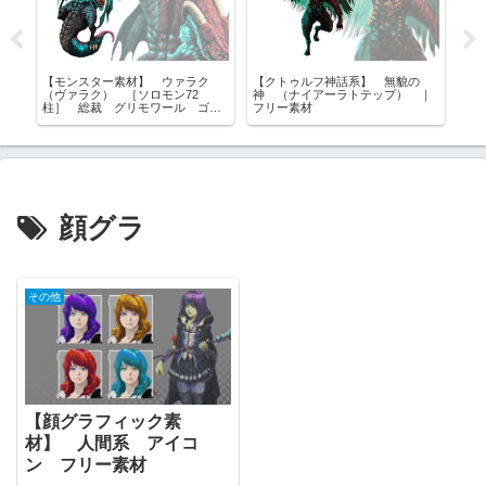
る
【モンスター素材】 ウァラク
【クトゥルフ神話系】 無貌の
【
集
（ヴァラク） ［ソロモン72
神 （ナイアーラトテップ） ｜
混
柱］ 総裁 グリモワール ゴエ
フリー素材
フ
ティア フリー素材
顔グラ
その他
【顔グラフィック素
材】 人間系 アイコ
ン フリー素材