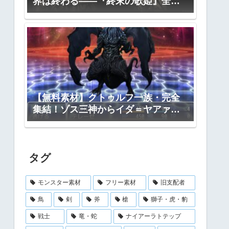
界は終わる――『終末の歌姫』全プ
ロット公開
【無料素材】クトゥルフ一族・完全
集結！ゾス三神からイダ＝ヤアァ、
インスマス面まで網羅｜RPGツクー
ル・TRPG対応
タグ
モンスター素材
フリー素材
旧支配者
鳥
剣
斧
槍
獅子・虎・豹
戦士
竜・蛇
ナイアーラトテップ