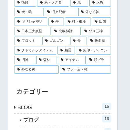
術師
馬・ラクダ
鬼
火炎
犬・狼
旧支配者
外なる神
ギリシャ神話
牛
杖・棍棒
四凶
日本三大妖怪
北欧神話
ゾス三神
プロット
ゴルゴン
骨
吸血鬼
クトゥルフアイテム
精霊
矢印・アイコン
旧神
森林
アイテム
顔グラ
外なる神
フレーム・枠
カテゴリー
16
BLOG
16
ブログ