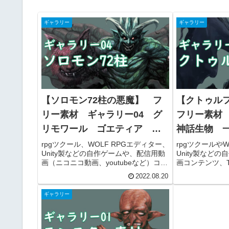
ギャラリー
ギャラリー
【ソロモン72柱の悪魔】 フ
【クトゥル
リー素材 ギャラリー04 グ
フリー素材
リモワール ゴエティア
神話生物 
｜ 一覧 画像
rpgツクール、WOLF RPGエディター、
rpgツクールやW
Unity製などの自作ゲームや、配信用動
Unity製など
画（ニコニコ動画、youtubeなど）コン
画コンテンツ、
テンツ、TRPGのセッションなどで使え
で使えるクトゥ
2022.08.20
るソロモン72柱の悪魔素材のギャラリ
ラリーです。各
ーです。各素材のファイルサイズや詳
や詳細ページの
ギャラリー
細ページの移動やダウンロードができ
できます。商用
ます。商用利用可能です。