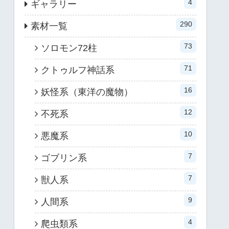
4
ギャラリー
290
素材一覧
73
ソロモン72柱
71
クトゥルフ神話系
16
妖怪系（東洋の魔物）
12
不死系
10
悪魔系
7
ゴブリン系
7
獣人系
9
人間系
4
爬虫類系