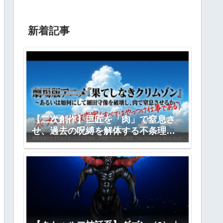
新着記事
【二次創作】巨匠を「肉」で窒息さ
せ、過去の呪縛を解体する不条理劇
―『果てしなきクリムゾン』全プロ
ット公開