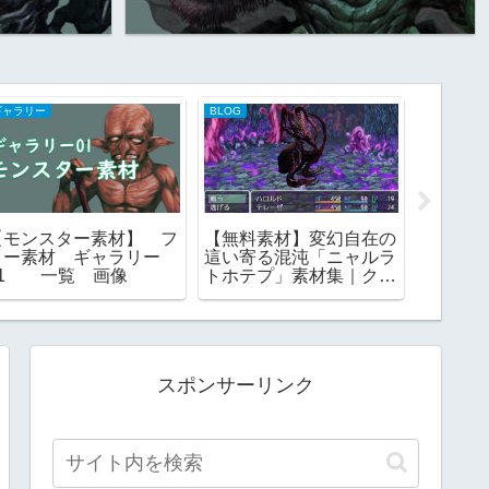
ギャラリー
BLOG
妖怪系（東
【モンスター素材】 フ
【無料素材】変幻自在の
【モン
リー素材 ギャラリー
這い寄る混沌「ニャルラ
杌 ト
01 一覧 画像
トホテプ」素材集｜クト
ツ ［
ゥルフ神話の演出に
素材
スポンサーリンク