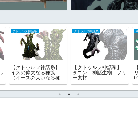
クトゥルフ神話系
クトゥルフ神話系
】
【クトゥルフ神話系】
【クトゥルフ神話系】
ル
イスの偉大なる種族
ダゴン 神話生物 フリ
ー
（イースの大いなる種
ー素材
族） 旧支配者 ｜フリ
ー素材