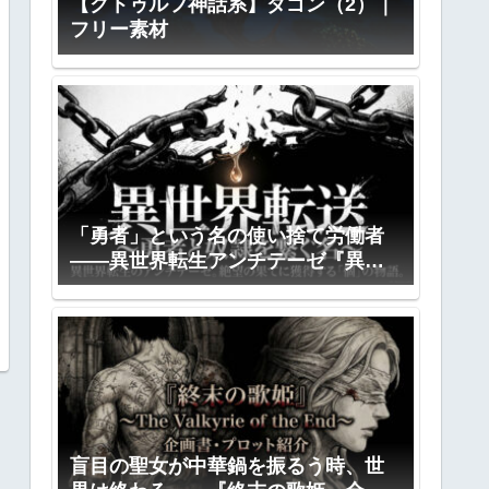
【クトゥルフ神話系】ダゴン（2）｜
フリー素材
「勇者」という名の使い捨て労働者
――異世界転生アンチテーゼ『異世
界転送』全プロット公開
盲目の聖女が中華鍋を振るう時、世