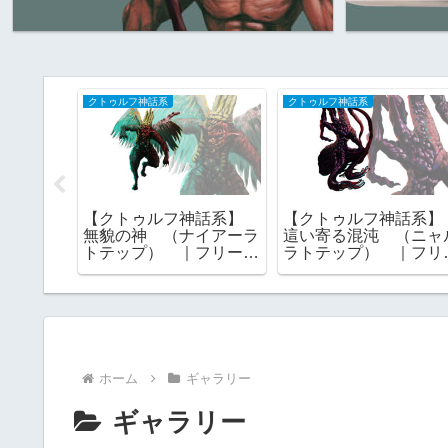
クトゥルフ神話系
クトゥルフ神話系
神話系】
【クトゥルフ神話系】
【クトゥルフ神話系
 （ヨ
無貌の神 （ナイアーラ
這い寄る混沌 （ニャ
 外なる
トテップ） ｜フリー素
ラトテップ） ｜フリ
全なる者
材
素材
ホーム
ギャラリー
ギャラリー