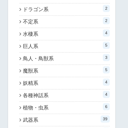
2
ドラゴン系
2
不定系
4
水棲系
5
巨人系
3
鳥人・鳥獣系
5
魔獣系
4
妖精系
4
各種神話系
6
植物・虫系
39
武器系