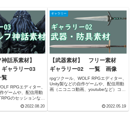
ギャラリー
フ神話系素材】
【武器素材】 フリー素材
 ギャラリー03
ギャラリー02 一覧 画像
一覧
rpgツクール、WOLF RPGエディター、
Unity製などの自作ゲームや、配信用動
OLF RPGエディター、
画（ニコニコ動画、youtubeなど）コン
の自作ゲームや、配信用動
テンツ、TRPGのセッションなどで使え
TRPGのセッションなど
る武器素材（背景透過）のギャラリー
ルフ神話系素材のギャ
です。各素材のファイルサイズの確認
2022.08.20
2022.05.19
素材のファイルサイズ
や、詳細ページの移動およびダウンロ
移動やダウンロードが
ードなどができます。商用利用可能で
利用可能です。
す。