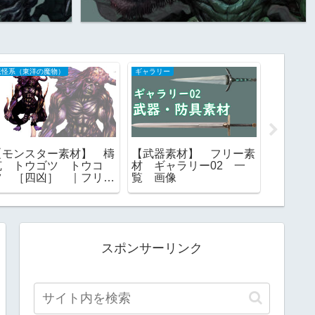
妖怪系（東洋の魔物）
ギャラリー
クトゥルフ
【モンスター素材】 檮
【武器素材】 フリー素
【クト
杌 トウゴツ トウコ
材 ギャラリー02 一
ヨグ=
ツ ［四凶］ ｜フリー
覧 画像
グ・ソ
素材
神 一
フリー
スポンサーリンク