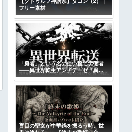
【クトゥルフ神話系】ダゴン（2）｜
フリー素材
「勇者」という名の使い捨て労働者
――異世界転生アンチテーゼ『異世
界転送』全プロット公開
盲目の聖女が中華鍋を振るう時、世