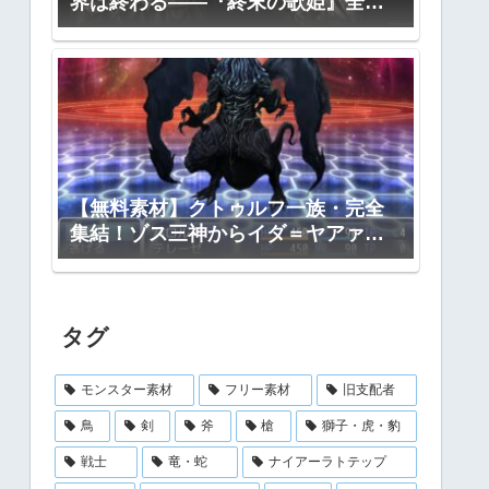
界は終わる――『終末の歌姫』全プ
ロット公開
【無料素材】クトゥルフ一族・完全
集結！ゾス三神からイダ＝ヤアァ、
インスマス面まで網羅｜RPGツクー
ル・TRPG対応
タグ
モンスター素材
フリー素材
旧支配者
鳥
剣
斧
槍
獅子・虎・豹
戦士
竜・蛇
ナイアーラトテップ