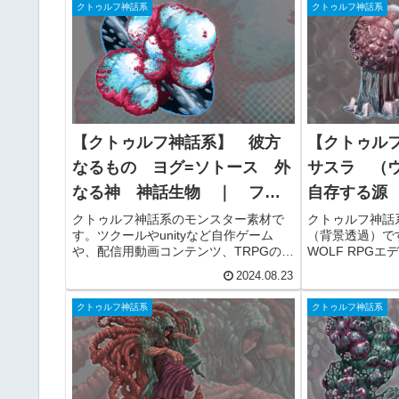
クトゥルフ神話系
クトゥルフ神話系
【クトゥルフ神話系】 彼方
【クトゥル
なるもの ヨグ=ソトース 外
サスラ （
なる神 神話生物 ｜ フリ
自存する源
ー素材
る神 フリ
クトゥルフ神話系のモンスター素材で
クトゥルフ神話
す。ツクールやunityなど自作ゲーム
（背景透過）です
や、配信用動画コンテンツ、TRPGのセ
WOLF RPGエ
ッションなどでお使いいただけます。
自作ゲームや、
2024.08.23
商用利用可能です。
動画、youtu
TRPGのセッ
クトゥルフ神話系
クトゥルフ神話系
けます。商用利