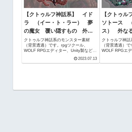
【クトゥルフ神話系】 イド
【クトゥル
ラ （イー・ト・ラー） 夢
ソトース 
の魔女 覆い隠すもの 外な
ス） 外な
る神 フリー素材
なる者 フ
クトゥルフ神話系のモンスター素材
クトゥルフ神話
（背景透過）です。rpgツクール、
（背景透過）です
WOLF RPGエディター、Unity製などの
WOLF RPGエ
自作ゲームや、配信用動画（ニコニコ
自作ゲームや、
2023.07.13
動画、youtubeなど）コンテンツ、
動画、youtu
TRPGのセッションなどでお使いいただ
TRPGのセッ
けます。商用利用可能です。
けます。商用利