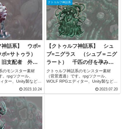
クトゥルフ神話系
フ神話系】 ウボ=
【クトゥルフ神話系】 シュ
ウボ=サトゥラ）
ブ=ニグラス （シュブ＝ニグ
 旧支配者 外な
ラート） 千匹の仔を孕みし
ー素材
森の黒山羊 外なる神 フリ
系のモンスター素材
クトゥルフ神話系のモンスター素材
。rpgツクール、
（背景透過）です。rpgツクール、
ー素材
ディター、Unity製などの
WOLF RPGエディター、Unity製などの
配信用動画（ニコニコ
自作ゲームや、配信用動画（ニコニコ
2023.10.24
2023.07.20
beなど）コンテンツ、
動画、youtubeなど）コンテンツ、
ションなどでお使いいただ
TRPGのセッションなどでお使いいただ
用可能です。
けます。商用利用可能です。