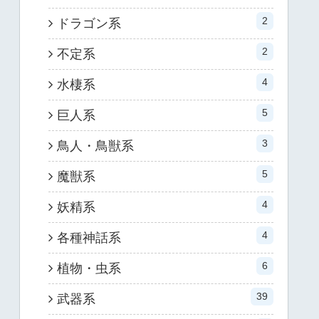
2
ドラゴン系
2
不定系
4
水棲系
5
巨人系
3
鳥人・鳥獣系
5
魔獣系
4
妖精系
4
各種神話系
6
植物・虫系
39
武器系