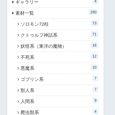
4
ギャラリー
290
素材一覧
73
ソロモン72柱
71
クトゥルフ神話系
16
妖怪系（東洋の魔物）
12
不死系
10
悪魔系
7
ゴブリン系
7
獣人系
9
人間系
4
爬虫類系