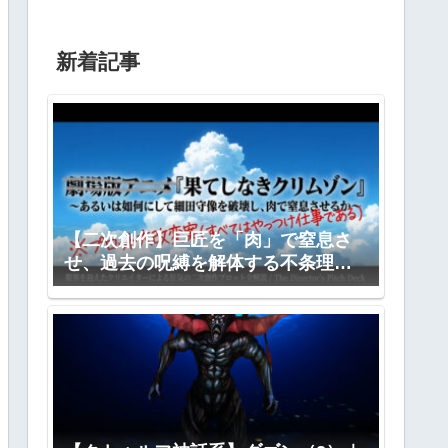
新着記事
【二次創作】巨匠を「肉」で窒息さ
せ、過去の呪縛を解体する不条理劇
―『果てしなきクリムゾン』全プロ
ット公開