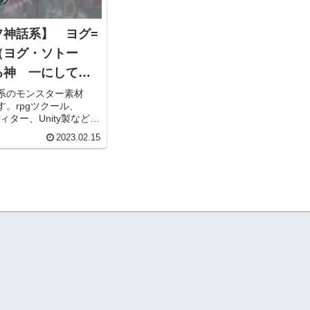
フ神話系】 ヨグ=
（ヨグ・ソトー
る神 一にして全
リー素材
系のモンスター素材
。rpgツクール、
ディター、Unity製などの
配信用動画（ニコニコ
2023.02.15
beなど）コンテンツ、
ションなどでお使いいただ
用可能です。