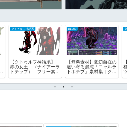
クトゥルフ神話系
BLOG
】
【クトゥルフ神話系】
【無料素材】変幻自在の
赤の女王 （ナイアーラ
這い寄る混沌「ニャルラ
トテップ） フリー素
トホテプ」素材集｜クト
リ
材 TRPG
ゥルフ神話の演出に