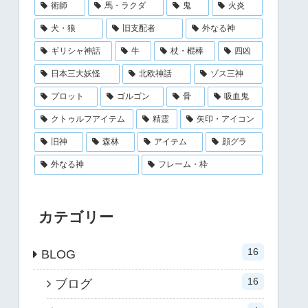
術師
馬・ラクダ
鬼
火炎
犬・狼
旧支配者
外なる神
ギリシャ神話
牛
杖・棍棒
四凶
日本三大妖怪
北欧神話
ゾス三神
プロット
ゴルゴン
骨
吸血鬼
クトゥルフアイテム
精霊
矢印・アイコン
旧神
森林
アイテム
顔グラ
外なる神
フレーム・枠
カテゴリー
16
BLOG
16
ブログ