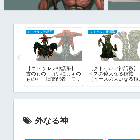
クトゥルフ神話系
クトゥルフ神話系
神話系】
【クトゥルフ神話系】
【クトゥルフ神話系
旧支配者
古のもの （いにしえの
イスの偉大なる種族
素材
もの） 旧支配者 モン
（イースの大いなる種
スター素材 フリー素
族） 旧支配者 ｜フ
材 神話生物
ー素材
外なる神