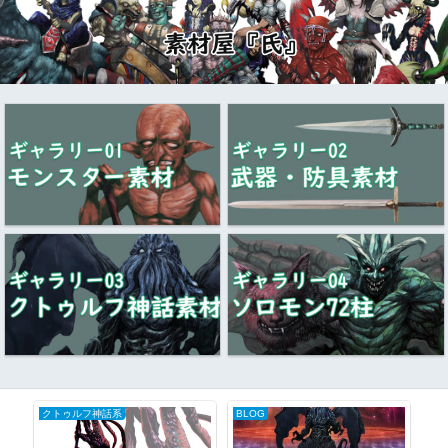
クトゥルフ神話系
BLOG
ク