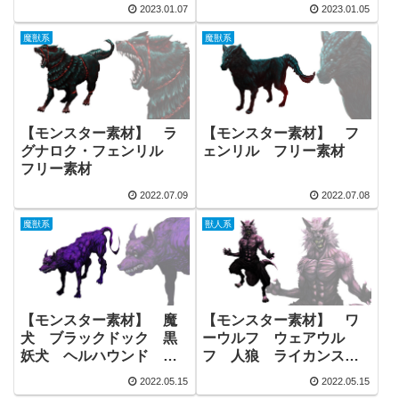
ン72柱］ 侯爵 グリモ
柱］ 侯爵 グリモワー
2023.01.07
2023.01.05
ワール ゴエティア
ル ゴエティア ｜フリ
犬 フリー素材
ー素材
魔獣系
魔獣系
【モンスター素材】 ラ
【モンスター素材】 フ
グナロク・フェンリル
ェンリル フリー素材
フリー素材
2022.07.09
2022.07.08
魔獣系
獣人系
【モンスター素材】 魔
【モンスター素材】 ワ
犬 ブラックドック 黒
ーウルフ ウェアウル
妖犬 ヘルハウンド
フ 人狼 ライカンスロ
（オルトロス／ケルベロ
ープ フリー素材
2022.05.15
2022.05.15
ス） フリー素材