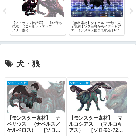
ラ
【クトゥルフ神話系】 這い寄る
【無料素材】クトゥルフ一族・完
【
女
混沌 （ニャルラトテップ） ｜
全集結！ゾス三神からイダ＝ヤア
ル
ー
フリー素材
ァ、インスマス面まで網羅｜RPG
ら
ツクール・TRPG対応
犬・狼
ソロモン72柱
ソロモン72柱
【モンスター素材】 ナ
【モンスター素材】 マ
ベリウス （ナベルス／
ルコシアス （マルコキ
ケルベロス） ［ソロモ
アス） ［ソロモン72