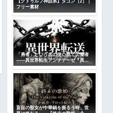
【クトゥルフ神話系】ダゴン（2）｜
フリー素材
「勇者」という名の使い捨て労働者
――異世界転生アンチテーゼ『異世
界転送』全プロット公開
盲目の聖女が中華鍋を振るう時、世