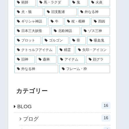
術師
馬・ラクダ
鬼
火炎
犬・狼
旧支配者
外なる神
ギリシャ神話
牛
杖・棍棒
四凶
日本三大妖怪
北欧神話
ゾス三神
プロット
ゴルゴン
骨
吸血鬼
クトゥルフアイテム
精霊
矢印・アイコン
旧神
森林
アイテム
顔グラ
外なる神
フレーム・枠
カテゴリー
16
BLOG
16
ブログ