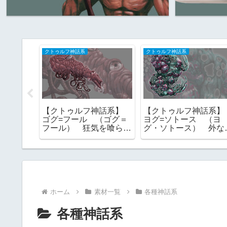
クトゥルフ神話系
クトゥルフ神話系
材】 檮
【クトゥルフ神話系】
【クトゥルフ神話系
トウコ
ゴグ=フール （ゴグ＝
ヨグ=ソトース （ヨ
｜フリー
フール） 狂気を喰らう
グ・ソトース） 外な
もの 旧支配者 フリー
神 一にして全なる
素材
フリー素材
ホーム
素材一覧
各種神話系
各種神話系