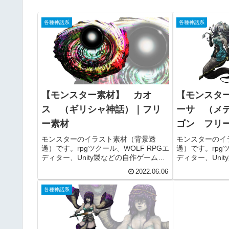
各種神話系
各種神話系
【モンスター素材】 カオ
【モンスタ
ス （ギリシャ神話）｜フリ
ーサ （メ
ー素材
ゴン フリ
モンスターのイラスト素材（背景透
モンスターのイ
過）です。rpgツクール、WOLF RPGエ
過）です。rpgツ
ディター、Unity製などの自作ゲーム
ディター、Uni
や、配信用動画（ニコニコ動画、
や、配信用動画
2022.06.06
youtubeなど）コンテンツ、TRPGのセ
youtubeなど
ッションなどでお使いいただけます。
ッションなどで
各種神話系
商用利用可能です。
商用利用可能で