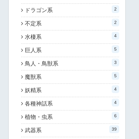
2
ドラゴン系
2
不定系
4
水棲系
5
巨人系
3
鳥人・鳥獣系
5
魔獣系
4
妖精系
4
各種神話系
6
植物・虫系
39
武器系