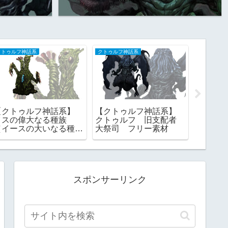
クトゥルフ神話系
クトゥルフ神話系
ギャラリー
【クトゥルフ神話系】
【クトゥルフ神話系】
【クト
イスの偉大なる種族
クトゥルフ 旧支配者
材】 
（イースの大いなる種
大祭司 フリー素材
ラリー
族） 旧支配者 ｜フリ
一覧
ー素材
スポンサーリンク