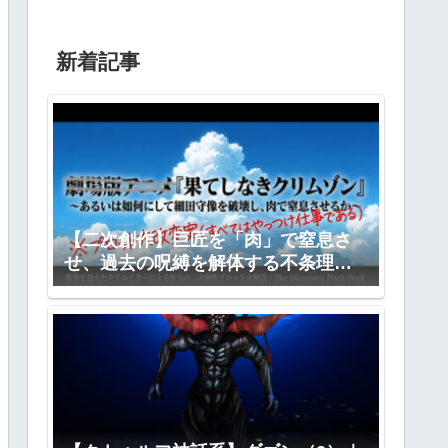
新着記事
【二次創作】巨匠を「肉」で窒息さ
せ、過去の呪縛を解体する不条理劇
―『果てしなきクリムゾン』全プロ
ット公開