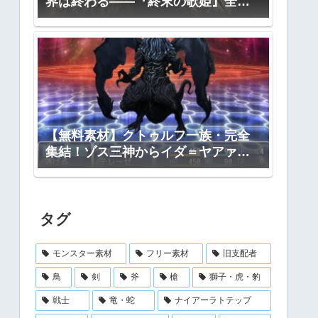
界は終わる――『終末の歌姫』全プ
ロット公開
【無料素材】クトゥルフ一族・完全
集結！ゾス三神からイダ＝ヤアァ、
インスマス面まで網羅｜RPGツクー
ル・TRPG対応
タグ
モンスター素材
フリー素材
旧支配者
鳥
剣
斧
槍
獅子・虎・豹
戦士
竜・蛇
ナイアーラトテップ