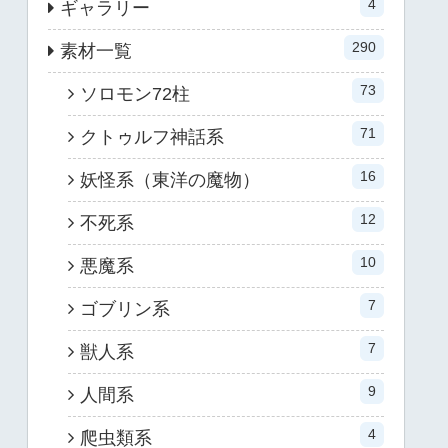
4
ギャラリー
290
素材一覧
73
ソロモン72柱
71
クトゥルフ神話系
16
妖怪系（東洋の魔物）
12
不死系
10
悪魔系
7
ゴブリン系
7
獣人系
9
人間系
4
爬虫類系