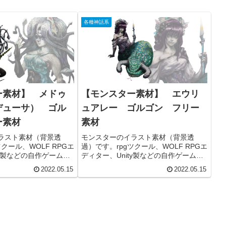
各種神話系
ー素材】 メドゥ
【モンスター素材】 エウリ
デューサ） ゴル
ュアレー ゴルゴン フリー
ー素材
素材
ラスト素材（背景透
モンスターのイラスト素材（背景透
クール、WOLF RPGエ
過）です。rpgツクール、WOLF RPGエ
ty製などの自作ゲーム
ディター、Unity製などの自作ゲーム
（ニコニコ動画、
や、配信用動画（ニコニコ動画、
2022.05.15
2022.05.15
）コンテンツ、TRPGのセ
youtubeなど）コンテンツ、TRPGのセ
お使いいただけます。
ッションなどでお使いいただけます。
す。
商用利用可能です。