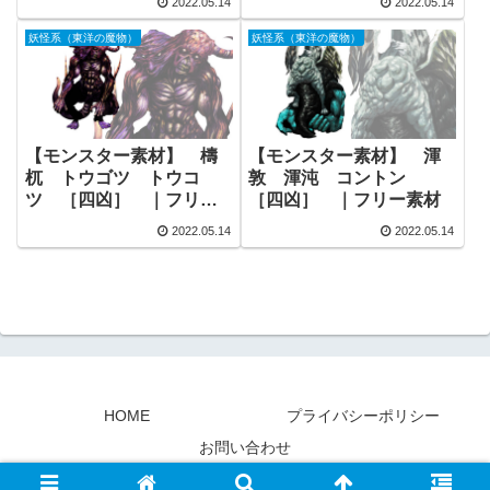
2022.05.14
2022.05.14
妖怪系（東洋の魔物）
妖怪系（東洋の魔物）
【モンスター素材】 檮
【モンスター素材】 渾
杌 トウゴツ トウコ
敦 渾沌 コントン
ツ ［四凶］ ｜フリー
［四凶］ ｜フリー素材
素材
2022.05.14
2022.05.14
HOME
プライバシーポリシー
お問い合わせ
© 2022 素材屋『氏』.