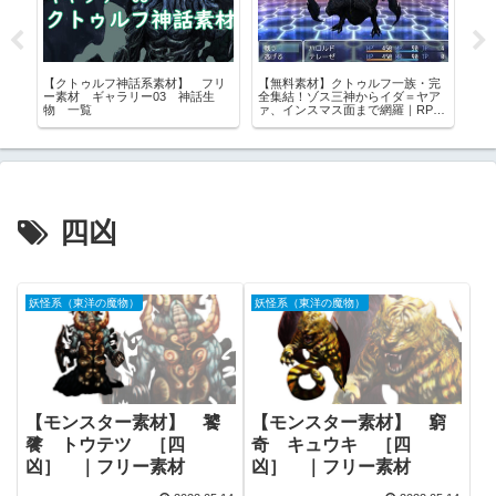
偉
【クトゥルフ神話系素材】 フリ
【無料素材】クトゥルフ一族・完
【
る
ー素材 ギャラリー03 神話生
全集結！ゾス三神からイダ＝ヤア
（ヴ
材
物 一覧
ァ、インスマス面まで網羅｜RPG
柱
ツクール・TRPG対応
テ
四凶
妖怪系（東洋の魔物）
妖怪系（東洋の魔物）
【モンスター素材】 饕
【モンスター素材】 窮
餮 トウテツ ［四
奇 キュウキ ［四
凶］ ｜フリー素材
凶］ ｜フリー素材