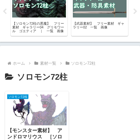
完
【ソロモン72柱の悪魔】 フリー
【武器素材】 フリー素材 ギャ
【
ア
素材 ギャラリー04 グリモワー
ラリー02 一覧 画像
ル
PG
ル ゴエティア ｜ 一覧 画像
ら
ホーム
素材一覧
ソロモン72柱
ソロモン72柱
ソロモン72柱
【モンスター素材】 ア
ンドロマリウス ［ソロ