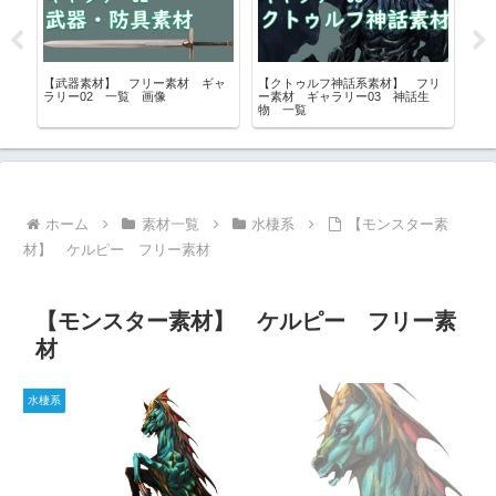
ク
【武器素材】 フリー素材 ギャ
【クトゥルフ神話系素材】 フリ
【
ラリー02 一覧 画像
ー素材 ギャラリー03 神話生
（
エ
物 一覧
覆
素
ホーム
素材一覧
水棲系
【モンスター素
材】 ケルピー フリー素材
【モンスター素材】 ケルピー フリー素
材
水棲系