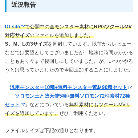
近況報告
DLsite
で公開中の全モンスター素材に
RPGツクールMV
対応サイズ
のファイルを追加しました。
S、M、Lの3サイズ
を同封しています。以前からレビュー
などでは要望としてございましたが、地味に時間がかかる
こともあり今まで後回しにしていました。が、いつかやろ
うとは思っていましたので今回追加することにしました。
「
汎用モンスター10種+無料モンスター素材90種セット
」「
ソロモン王と堕天使5種+無料ソロモン72柱素材72種
セット
」などについている
無料素材にもツクールMVサ
イズを追加しています。
ぜひご利用ください。
ファイルサイズは下記の通りとなります。