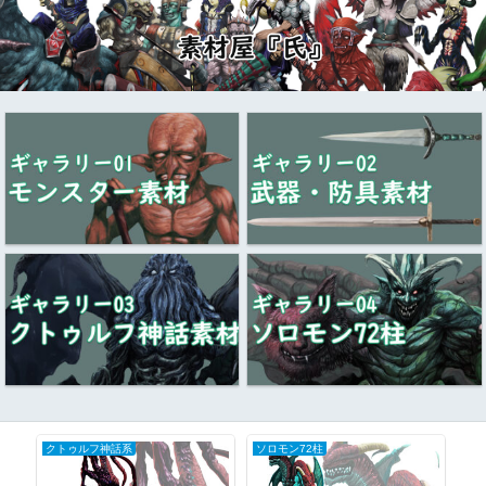
クトゥルフ神話系
ソロモン72柱
ク