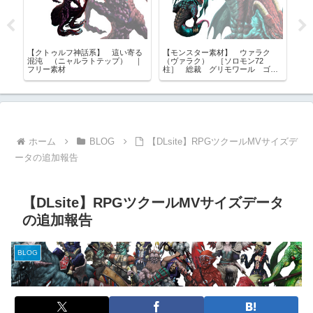
ゴロ
【クトゥルフ神話系】 這い寄る
【モンスター素材】 ウァラク
【
支
混沌 （ニャルラトテップ） ｜
（ヴァラク） ［ソロモン72
フ
フリー素材
柱］ 総裁 グリモワール ゴエ
材
ティア フリー素材
ホーム
BLOG
【DLsite】RPGツクールMVサイズデ
ータの追加報告
【DLsite】RPGツクールMVサイズデータ
の追加報告
BLOG