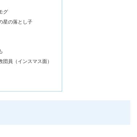
モグ
の星の落とし子
も
教団員（インスマス面）