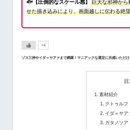
🐟【圧倒的なスケール感】
巨大な邪神から
せた描き込みにより、画面越しに伝わる絶
+4
ゾス三神やイダ＝ヤアァまで網羅！マニアックな選定に共感いただけ
目
素材紹介
クトゥルフ
イダ＝ヤア
ガタノソア