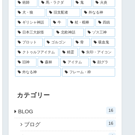
術師
馬・ラクダ
鬼
火炎
犬・狼
旧支配者
外なる神
ギリシャ神話
牛
杖・棍棒
四凶
日本三大妖怪
北欧神話
ゾス三神
プロット
ゴルゴン
骨
吸血鬼
クトゥルフアイテム
精霊
矢印・アイコン
旧神
森林
アイテム
顔グラ
外なる神
フレーム・枠
カテゴリー
16
BLOG
16
ブログ