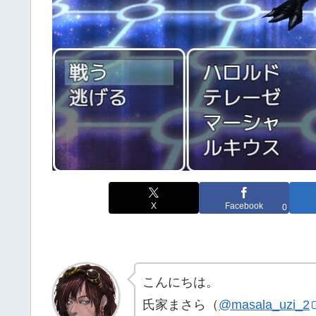
X
Facebook
0
こんにちは。
氏家まさら（
@masala_uzi_2