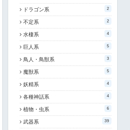
2
ドラゴン系
2
不定系
4
水棲系
5
巨人系
3
鳥人・鳥獣系
5
魔獣系
4
妖精系
4
各種神話系
6
植物・虫系
39
武器系