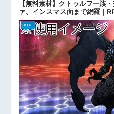
【無料素材】クトゥルフ一族・
ァ、インスマス面まで網羅｜RP
BLOG