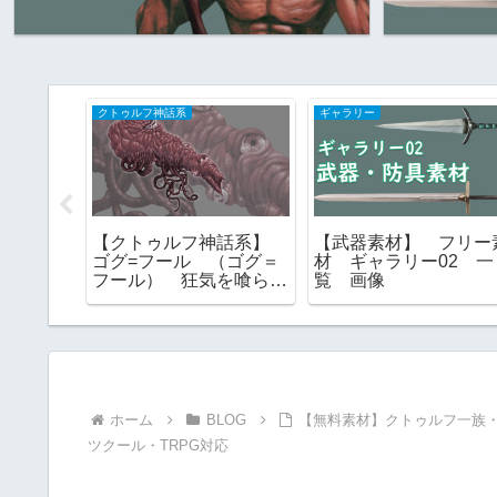
クトゥルフ神話系
ギャラリー
幻自在の
【クトゥルフ神話系】
【武器素材】 フリー
ニャルラ
ゴグ=フール （ゴグ＝
材 ギャラリー02 一
集｜クト
フール） 狂気を喰らう
覧 画像
出に
もの 旧支配者 フリー
素材
ホーム
BLOG
【無料素材】クトゥルフ一族・
ツクール・TRPG対応