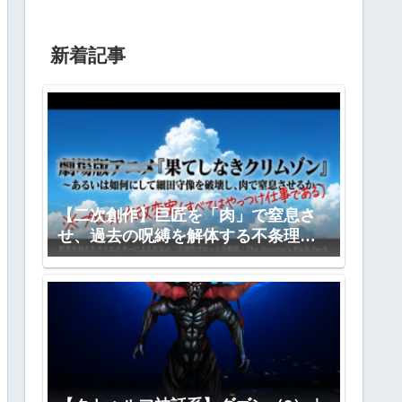
新着記事
【二次創作】巨匠を「肉」で窒息さ
せ、過去の呪縛を解体する不条理劇
―『果てしなきクリムゾン』全プロ
ット公開