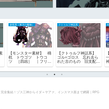
妖怪系（東洋の魔物）
クトゥルフ神話系
B
素
【モンスター素材】 檮
【クトゥルフ神話系】
杌 トウゴツ トウコ
ゴル=ゴロス 忘れ去ら
ツ ［四凶］ ｜フリー
れた古のもの 旧支配
素材
者 フリー素材
完全集結！ゾス三神からイダ＝ヤアァ、インスマス面まで網羅｜RPG