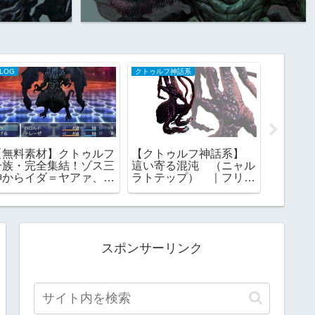
LOG
クトゥルフ神話系
ギャラリー
【無料素材】クトゥルフ
【クトゥルフ神話系】
【クト
一族・完全集結！ゾス三
這い寄る混沌 （ニャル
材】 
神からイダ＝ヤアァ、イ
ラトテップ） ｜フリー
ラリー
ンスマス面まで網羅｜
素材
一覧
RPGツクール・TRPG対
応
スポンサーリンク