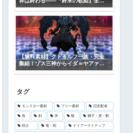
界は終わる――『終末の歌姫』全プ
ロット公開
【無料素材】クトゥルフ一族・完全
集結！ゾス三神からイダ＝ヤアァ、
インスマス面まで網羅｜RPGツクー
ル・TRPG対応
タグ
モンスター素材
フリー素材
旧支配者
鳥
剣
斧
槍
獅子・虎・豹
戦士
竜・蛇
ナイアーラトテップ