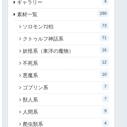
4
ギャラリー
290
素材一覧
73
ソロモン72柱
71
クトゥルフ神話系
16
妖怪系（東洋の魔物）
12
不死系
10
悪魔系
7
ゴブリン系
7
獣人系
9
人間系
4
爬虫類系