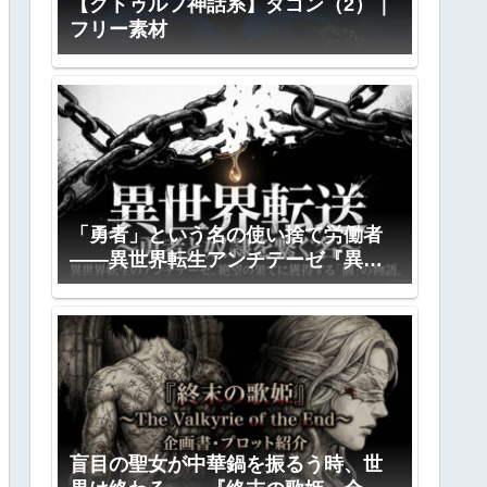
【クトゥルフ神話系】ダゴン（2）｜
フリー素材
「勇者」という名の使い捨て労働者
――異世界転生アンチテーゼ『異世
界転送』全プロット公開
盲目の聖女が中華鍋を振るう時、世