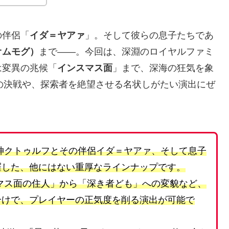
の伴侶「
イダ＝ヤアァ
」。そして彼らの息子たちであ
オムモグ）
まで――。今回は、深淵のロイヤルファミ
は変異の兆候「
インスマス面
」まで、深海の狂気を象
の決戦や、探索者を絶望させる名状しがたい演出にぜ
神クトゥルフとその伴侶イダ＝ヤアァ、そして息子
羅した、他にはない重厚なラインナップです。
マス面の住人」から「深き者ども」への変貌など、
分けで、プレイヤーの正気度を削る演出が可能で