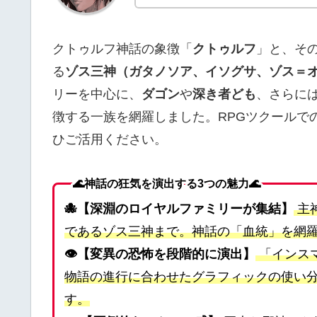
クトゥルフ神話の象徴「
クトゥルフ
」と、そ
る
ゾス三神（ガタノソア、イソグサ、ゾス＝
リーを中心に、
ダゴン
や
深き者ども
、さらに
徴する一族を網羅しました。RPGツクールで
ひご活用ください。
🌊神話の狂気を演出する3つの魅力🌊
🐙【深淵のロイヤルファミリーが集結】
主
であるゾス三神まで。神話の「血統」を網
👁️【変異の恐怖を段階的に演出】
「インス
物語の進行に合わせたグラフィックの使い
す。