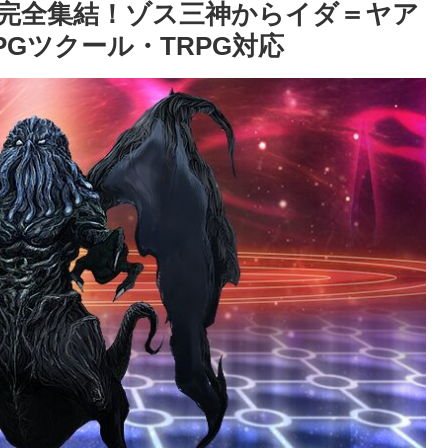
完全集結！ゾス三神からイダ＝ヤア
Gツクール・TRPG対応