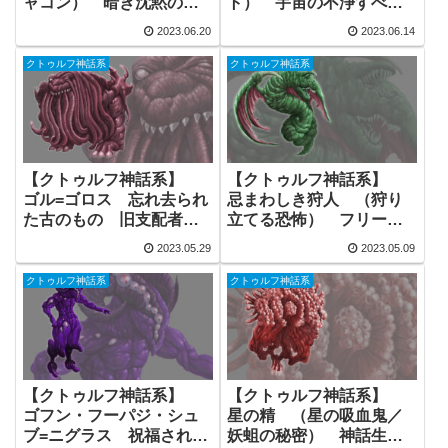
ャコン） 暗き沈黙のも
ト） 宇宙の不浄すべて
の 旧支配者 フリー素
の母にして父 フリー素
2023.06.20
2023.06.14
材
材
クトゥルフ神話系
クトゥルフ神話系
【クトゥルフ神話系】
【クトゥルフ神話系】
ゴル=ゴロス 忘れ去られ
忌まわしき狩人 （狩り
た古のもの 旧支配者
立てる恐怖） フリー素
フリー素材
材
2023.05.29
2023.05.09
クトゥルフ神話系
クトゥルフ神話系
【クトゥルフ神話系】
【クトゥルフ神話系】
ゴフン・フーパジ・シュ
星の精 （星の吸血鬼／
ブ=ニグラス 祝福されし
妖蛆の秘密） 神話生