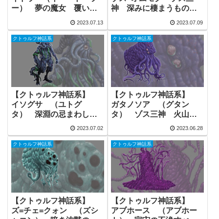
ー） 夢の魔女 覆い隠
神 深みに棲まうもの
すもの 外なる神 フリ
フリー素材 神話生物
2023.07.13
2023.07.09
ー素材
クトゥルフ神話系
クトゥルフ神話系
【クトゥルフ神話系】
【クトゥルフ神話系】
イソグサ （ユトグ
ガタノソア （グタン
タ） 深淵の忌まわしき
タ） ゾス三神 火山の
もの ゾス三神 旧支配
主 旧支配者 フリー素
2023.07.02
2023.06.28
者 神話生物 フリー素
材
材
クトゥルフ神話系
クトゥルフ神話系
【クトゥルフ神話系】
【クトゥルフ神話系】
ズ=チェ=クォン （ズシ
アブホース （アブホー