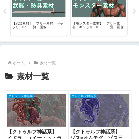
ク
【武器素材】 フリー素材 ギャ
【モンスター素材】 フリー素
【
ラリー02 一覧 画像
材 ギャラリー01 一覧 画像
混
エ
｜
ホーム
素材一覧
素材一覧
クトゥルフ神話系
クトゥルフ神話系
【クトゥルフ神話系】
【クトゥルフ神話系】
イドラ （イー・ト・ラ
ゾス=オムモグ ゾス三