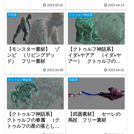
もの 神話生物 モンス
物 フリー素材
2023.05.02
2023.04.14
ター素材 フリー素材
不死系
クトゥルフ神話系
【モンスター素材】 ゾ
【クトゥルフ神話系】
ンビ （リビングデッ
イダ=ヤアア （イダ=ヤ
ド） フリー素材
アー） クトゥルフの配
偶者 ゾスの母 フリー
2023.04.09
2023.04.02
素材
クトゥルフ神話系
武器系
【クトゥルフ神話系】
【武器素材】 セーレの
クトゥルフの眷属 （ク
馬杖 フリー素材
トゥルフの星の落とし子
／クトゥリー） フリー