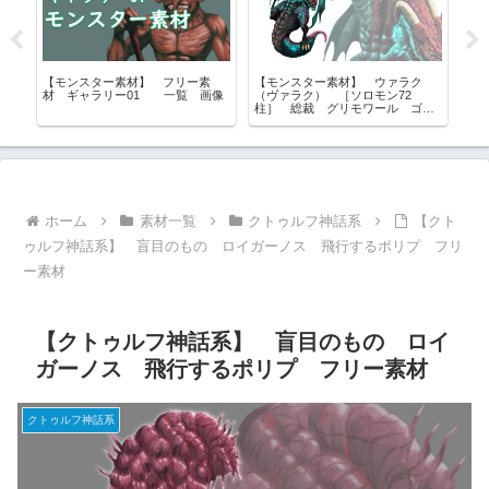
リ
【モンスター素材】 フリー素
【モンスター素材】 ウァラク
【
材 ギャラリー01 一覧 画像
（ヴァラク） ［ソロモン72
ゴ
柱］ 総裁 グリモワール ゴエ
リ
ティア フリー素材
ホーム
素材一覧
クトゥルフ神話系
【クト
ゥルフ神話系】 盲目のもの ロイガーノス 飛行するポリプ フリ
ー素材
【クトゥルフ神話系】 盲目のもの ロイ
ガーノス 飛行するポリプ フリー素材
クトゥルフ神話系