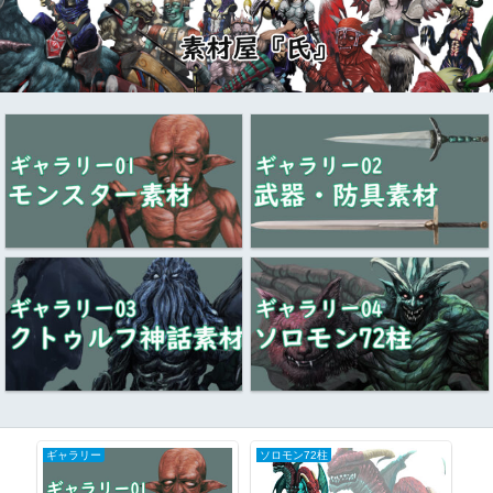
ギャラリー
ソロモン72柱
妖