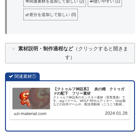
🧅関連素材を追加して欲しい
(
2
)
🍛使いやすい
(
1
)
🌿差分を追加して欲しい
(
0
)
素材説明・制作過程など
（クリックすると開きま
す）
関連素材①
【クトゥルフ神話系】 炎の精 クトゥガ
ァの配下 フリー素材
クトゥルフ神話系のモンスター素材（背景透過）で
す。rpgツクール、WOLF RPGエディター、Unity製
などの自作ゲームや、配信用動画（ニコニコ動画、
youtubeなど）コンテンツ、TRPGのセッションなど
でお使いいただけます。商用利用可能です。
2024.01.28
uzi-material.com