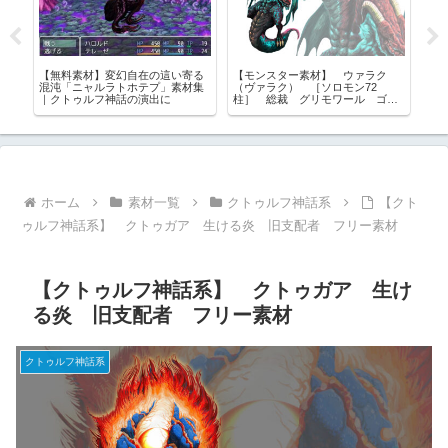
ン
【無料素材】変幻自在の這い寄る
【モンスター素材】 ウァラク
【
混沌「ニャルラトホテプ」素材集
（ヴァラク） ［ソロモン72
の
｜クトゥルフ神話の演出に
柱］ 総裁 グリモワール ゴエ
者
ティア フリー素材
材
ホーム
素材一覧
クトゥルフ神話系
【クト
ゥルフ神話系】 クトゥガア 生ける炎 旧支配者 フリー素材
【クトゥルフ神話系】 クトゥガア 生け
る炎 旧支配者 フリー素材
クトゥルフ神話系