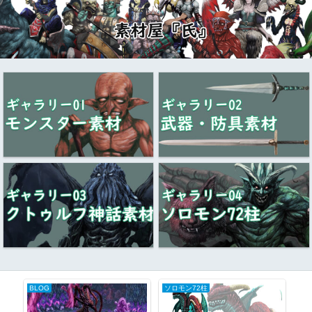
BLOG
ソロモン72柱
ク