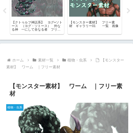
リー
【クトゥルフ神話系】 ヨグ=ソト
【モンスター素材】 フリー素
【
ワー
ース （ヨグ・ソトース） 外な
材 ギャラリー01 一覧 画像
ス
像
る神 一にして全なる者 フリー
配
素材
ホーム
素材一覧
植物・虫系
【モンスター
素材】 ワーム ｜フリー素材
【モンスター素材】 ワーム ｜フリー素
材
植物・虫系