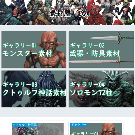
クトゥルフ神話系
ギャラリー
ク