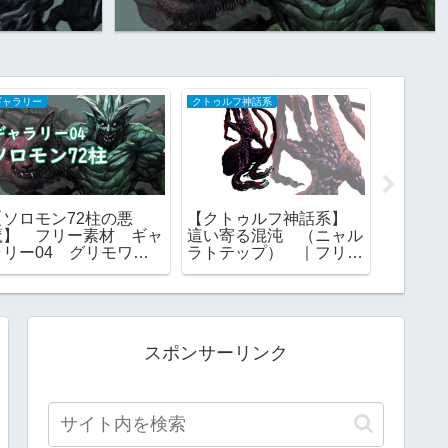
ギャラリー
クトゥルフ神話系
ソロモン72
【ソロモン72柱の悪
【クトゥルフ神話系】
【モン
魔】 フリー素材 ギャ
這い寄る混沌 （ニャル
ァラク
ラリー04 グリモワー
ラトテップ） ｜フリー
［ソロモ
ル ゴエティア ｜ 一
素材
裁 グ
覧 画像
ティア
スポンサーリンク