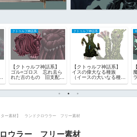
クトゥルフ神話系
クトゥルフ神話系
】
【クトゥルフ神話系】
【クトゥルフ神話系】
ゴル=ゴロス 忘れ去ら
イスの偉大なる種族
る
れた古のもの 旧支配
（イースの大いなる種
者
者 フリー素材
族） 旧支配者 ｜フリ
ー素材
スター素材】 ランドクロウラー フリー素材
ロウラー フリー素材