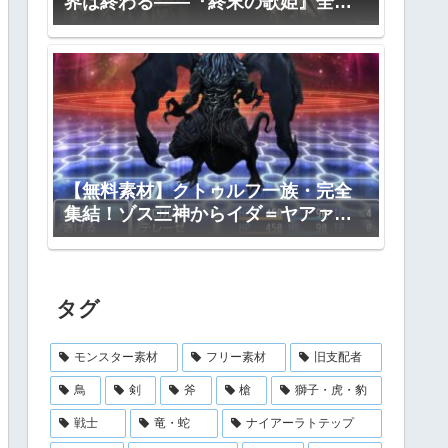
界は終わる――『終末の歌姫』全プ
ロット公開
【無料素材】クトゥルフ一族・完全
集結！ゾス三神からイダ＝ヤアァ、
インスマス面まで網羅｜RPGツクー
ル・TRPG対応
タグ
モンスター素材
フリー素材
旧支配者
鳥
剣
斧
槍
獅子・虎・豹
戦士
竜・蛇
ナイアーラトテップ