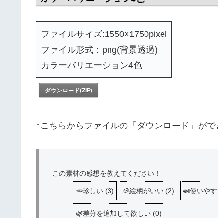
ファイルサイズ:1550×1750pixel
ファイル形式：png(背景透過)
カラーバリエーション4色
ダウンロード(ZIP)
↑こちらからファイルの「ダウンロード」がで
この素材の感想を教えてください！
🥕珍しい
(
3
)
🥔絵柄がいい
(
2
)
🍛使いやす
🌿差分を追加して欲しい
(
0
)