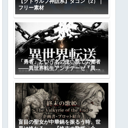
【クトゥルフ神話系】ダゴン（2）｜
フリー素材
「勇者」という名の使い捨て労働者
――異世界転生アンチテーゼ『異世
界転送』全プロット公開
盲目の聖女が中華鍋を振るう時、世