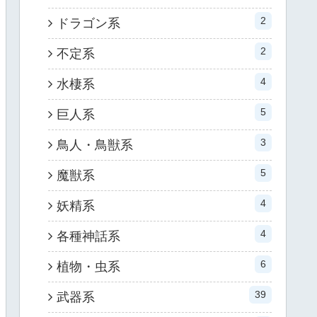
2
ドラゴン系
2
不定系
4
水棲系
5
巨人系
3
鳥人・鳥獣系
5
魔獣系
4
妖精系
4
各種神話系
6
植物・虫系
39
武器系