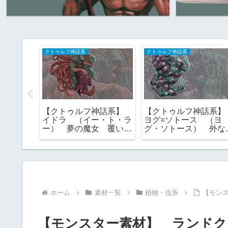
クトゥルフ神話系
クトゥルフ神話系
神話系】
【クトゥルフ神話系】
【クトゥルフ神話系
（ゴグ＝
イドラ （イー・ト・ラ
ヨグ=ソトース （ヨ
を喰らう
ー） 夢の魔女 覆い隠
グ・ソトース） 外な
 フリー
すもの 外なる神 フリ
神 一にして全なる
ー素材
フリー素材
ホーム
素材一覧
植物・虫系
【モン
【モンスター素材】 ランドク