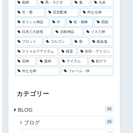
術師
馬・ラクダ
鬼
火炎
犬・狼
旧支配者
外なる神
ギリシャ神話
牛
杖・棍棒
四凶
日本三大妖怪
北欧神話
ゾス三神
プロット
ゴルゴン
骨
吸血鬼
クトゥルフアイテム
精霊
矢印・アイコン
旧神
森林
アイテム
顔グラ
外なる神
フレーム・枠
カテゴリー
16
BLOG
16
ブログ