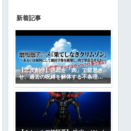
新着記事
【二次創作】巨匠を「肉」で窒息さ
せ、過去の呪縛を解体する不条理劇
―『果てしなきクリムゾン』全プロ
ット公開