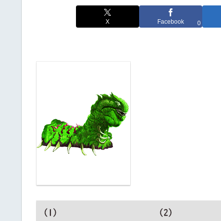
X
Facebook
0