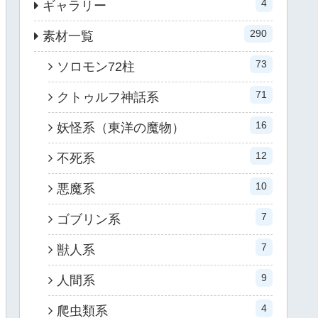
4
ギャラリー
290
素材一覧
73
ソロモン72柱
71
クトゥルフ神話系
16
妖怪系（東洋の魔物）
12
不死系
10
悪魔系
7
ゴブリン系
7
獣人系
9
人間系
4
爬虫類系