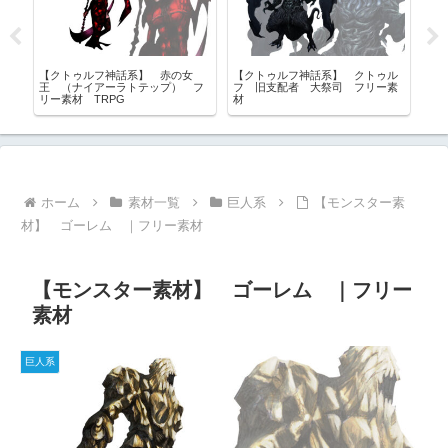
ン
【クトゥルフ神話系】 赤の女
【クトゥルフ神話系】 クトゥル
【
王 （ナイアーラトテップ） フ
フ 旧支配者 大祭司 フリー素
（
リー素材 TRPG
材
覆
素
ホーム
素材一覧
巨人系
【モンスター素
材】 ゴーレム ｜フリー素材
【モンスター素材】 ゴーレム ｜フリー
素材
巨人系