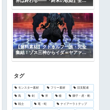
界は終わる――『終末の歌姫』全プ
ロット公開
【無料素材】クトゥルフ一族・完全
集結！ゾス三神からイダ＝ヤアァ、
インスマス面まで網羅｜RPGツクー
ル・TRPG対応
タグ
モンスター素材
フリー素材
旧支配者
鳥
剣
斧
槍
獅子・虎・豹
戦士
竜・蛇
ナイアーラトテップ