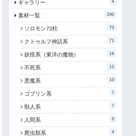
4
ギャラリー
290
素材一覧
73
ソロモン72柱
71
クトゥルフ神話系
16
妖怪系（東洋の魔物）
12
不死系
10
悪魔系
7
ゴブリン系
7
獣人系
9
人間系
4
爬虫類系