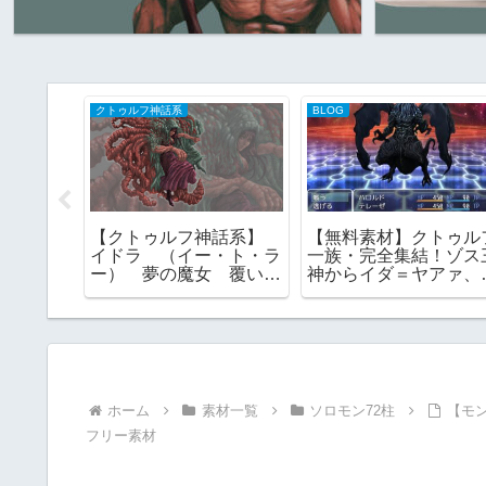
クトゥルフ神話系
BLOG
神話系】
【クトゥルフ神話系】
【無料素材】クトゥル
ヨグ=ソ
イドラ （イー・ト・ラ
一族・完全集結！ゾス
神 神話
ー） 夢の魔女 覆い隠
神からイダ＝ヤアァ、
ー素材
すもの 外なる神 フリ
ンスマス面まで網羅｜
ー素材
RPGツクール・TRPG
応
ホーム
素材一覧
ソロモン72柱
【モ
フリー素材