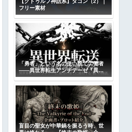
【クトゥルフ神話系】ダゴン（2）｜
フリー素材
「勇者」という名の使い捨て労働者
――異世界転生アンチテーゼ『異世
界転送』全プロット公開
盲目の聖女が中華鍋を振るう時、世