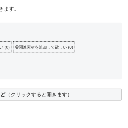
きます。
しい
(
0
)
🧅関連素材を追加して欲しい
(
0
)
など
（クリックすると開きます）