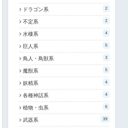
2
ドラゴン系
2
不定系
4
水棲系
5
巨人系
3
鳥人・鳥獣系
5
魔獣系
4
妖精系
4
各種神話系
6
植物・虫系
39
武器系