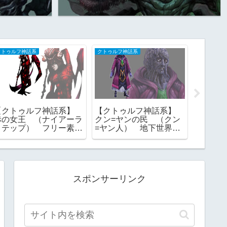
クトゥルフ神話系
クトゥルフ神話系
ギャラリー
【クトゥルフ神話系】
【クトゥルフ神話系】
【武器
赤の女王 （ナイアーラ
クン=ヤンの民 （クン
材 ギャ
トテップ） フリー素
=ヤン人） 地下世界
覧 画
材 TRPG
フリー素材
スポンサーリンク