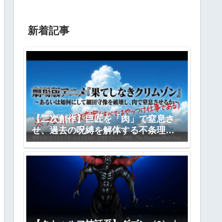
新着記事
【二次創作】巨匠を「肉」で窒息さ
せ、過去の呪縛を解体する不条理劇
―『果てしなきクリムゾン』全プロ
ット公開