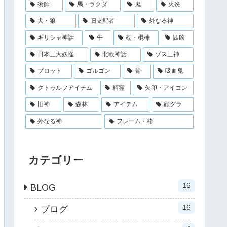
術師
馬・ラクダ
鬼
火炎
犬・狼
旧支配者
外なる神
ギリシャ神話
牛
杖・棍棒
四凶
日本三大妖怪
北欧神話
ゾス三神
プロット
ゴルゴン
骨
吸血鬼
クトゥルフアイテム
精霊
矢印・アイコン
旧神
森林
アイテム
顔グラ
外なる神
フレーム・枠
カテゴリー
16
BLOG
16
ブログ