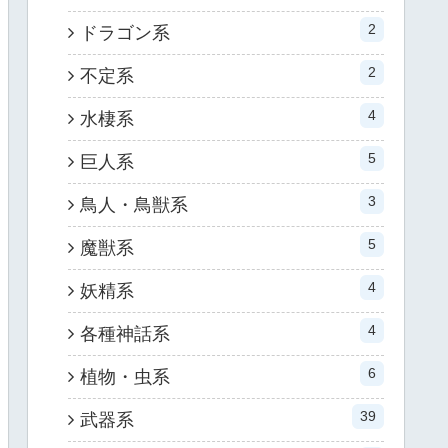
2
ドラゴン系
2
不定系
4
水棲系
5
巨人系
3
鳥人・鳥獣系
5
魔獣系
4
妖精系
4
各種神話系
6
植物・虫系
39
武器系