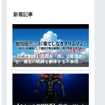
新着記事
【二次創作】巨匠を「肉」で窒息さ
せ、過去の呪縛を解体する不条理劇
―『果てしなきクリムゾン』全プロ
ット公開