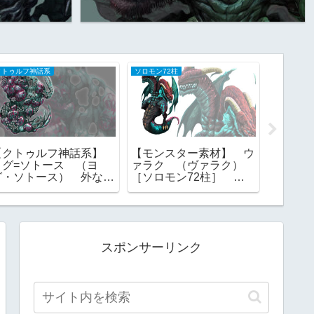
クトゥルフ神話系
ソロモン72柱
クトゥルフ
【クトゥルフ神話系】
【モンスター素材】 ウ
【クト
ヨグ=ソトース （ヨ
ァラク （ヴァラク）
這い寄
グ・ソトース） 外なる
［ソロモン72柱］ 総
ラトテ
神 一にして全なる者
裁 グリモワール ゴエ
素材
フリー素材
ティア フリー素材
スポンサーリンク