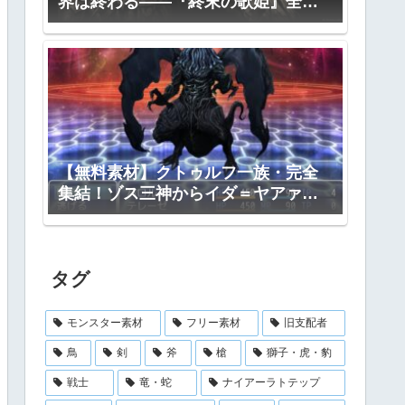
界は終わる――『終末の歌姫』全プ
ロット公開
【無料素材】クトゥルフ一族・完全
集結！ゾス三神からイダ＝ヤアァ、
インスマス面まで網羅｜RPGツクー
ル・TRPG対応
タグ
モンスター素材
フリー素材
旧支配者
鳥
剣
斧
槍
獅子・虎・豹
戦士
竜・蛇
ナイアーラトテップ