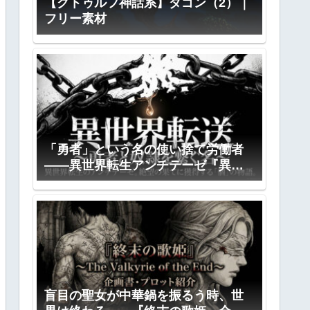
【クトゥルフ神話系】ダゴン（2）｜
フリー素材
「勇者」という名の使い捨て労働者
――異世界転生アンチテーゼ『異世
界転送』全プロット公開
盲目の聖女が中華鍋を振るう時、世