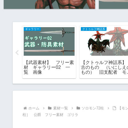
ギャラリー
クトゥルフ神話系
話系素
【武器素材】 フリー素
【クトゥルフ神話系
材 ギャ
材 ギャラリー02 一
古のもの （いにしえ
話生物
覧 画像
もの） 旧支配者 モ
スター素材 フリー素
材 神話生物
ホーム
素材一覧
ソロモン72柱
【モ
柱］ 公爵 フリー素材 ゴリラ