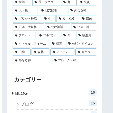
術師
馬・ラクダ
鬼
火炎
犬・狼
旧支配者
外なる神
ギリシャ神話
牛
杖・棍棒
四凶
日本三大妖怪
北欧神話
ゾス三神
プロット
ゴルゴン
骨
吸血鬼
クトゥルフアイテム
精霊
矢印・アイコン
旧神
森林
アイテム
顔グラ
外なる神
フレーム・枠
カテゴリー
16
BLOG
16
ブログ