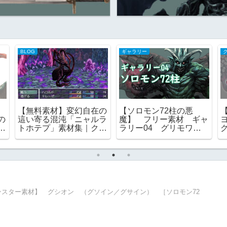
BLOG
ギャラリー
】
【無料素材】変幻自在の
【ソロモン72柱の悪
の
這い寄る混沌「ニャルラ
魔】 フリー素材 ギャ
ン
トホテプ」素材集｜クト
ラリー04 グリモワー
ゥルフ神話の演出に
ル ゴエティア ｜ 一
覧 画像
ンスター素材】 グシオン （グソイン／グサイン） ［ソロモン72