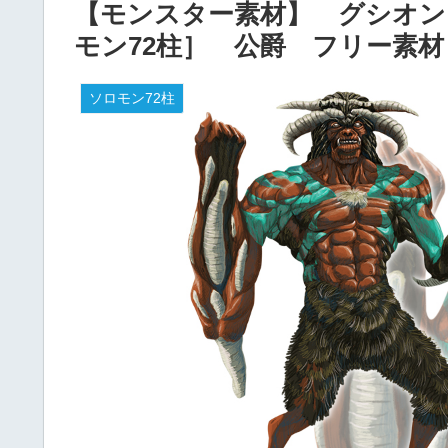
【モンスター素材】 グシオン
モン72柱］ 公爵 フリー素
ソロモン72柱