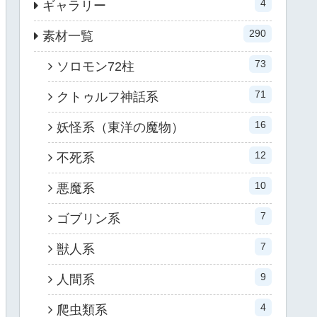
4
ギャラリー
290
素材一覧
73
ソロモン72柱
71
クトゥルフ神話系
16
妖怪系（東洋の魔物）
12
不死系
10
悪魔系
7
ゴブリン系
7
獣人系
9
人間系
4
爬虫類系