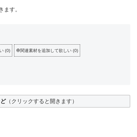
きます。
い
(
0
)
🧅関連素材を追加して欲しい
(
0
)
など
（クリックすると開きます）