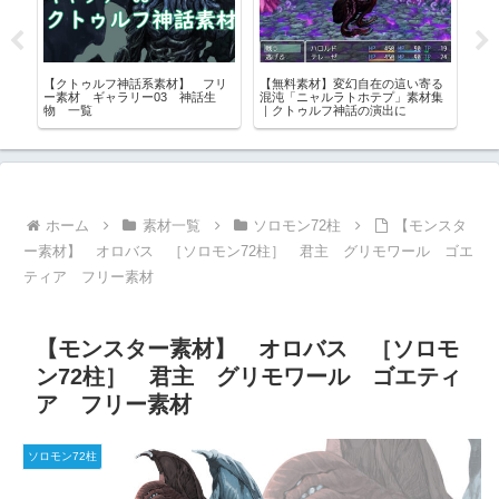
【クトゥルフ神話系素材】 フリ
【無料素材】変幻自在の這い寄る
【
配
ー素材 ギャラリー03 神話生
混沌「ニャルラトホテプ」素材集
神
物 一覧
｜クトゥルフ神話の演出に
ホーム
素材一覧
ソロモン72柱
【モンスタ
ー素材】 オロバス ［ソロモン72柱］ 君主 グリモワール ゴエ
ティア フリー素材
【モンスター素材】 オロバス ［ソロモ
ン72柱］ 君主 グリモワール ゴエティ
ア フリー素材
ソロモン72柱