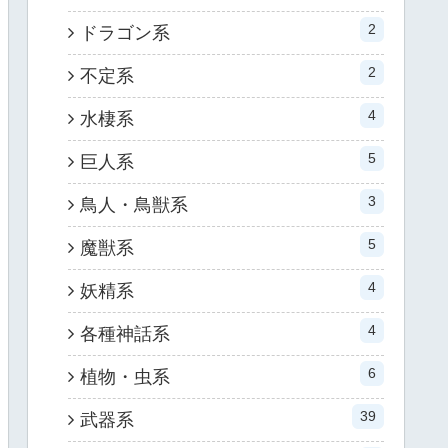
2
ドラゴン系
2
不定系
4
水棲系
5
巨人系
3
鳥人・鳥獣系
5
魔獣系
4
妖精系
4
各種神話系
6
植物・虫系
39
武器系