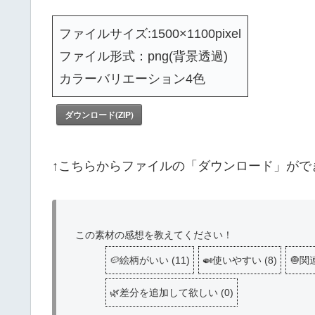
ファイルサイズ:1500×1100pixel
ファイル形式：png(背景透過)
カラーバリエーション4色
ダウンロード(ZIP)
↑こちらからファイルの「ダウンロード」がで
この素材の感想を教えてください！
🥔絵柄がいい
(
11
)
🍛使いやすい
(
8
)
🧅
🌿差分を追加して欲しい
(
0
)