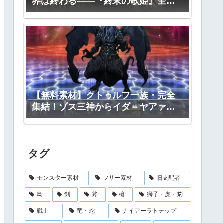
界は終わる――『終末の歌姫』全プ
ロット公開
【無料素材】クトゥルフ一族・完全
集結！ゾス三神からイダ＝ヤアァ、
インスマス面まで網羅｜RPGツクー
ル・TRPG対応
タグ
モンスター素材
フリー素材
旧支配者
鳥
剣
斧
槍
獅子・虎・豹
戦士
竜・蛇
ナイアーラトテップ