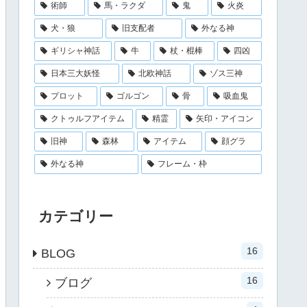
術師
馬・ラクダ
鬼
火炎
犬・狼
旧支配者
外なる神
ギリシャ神話
牛
杖・棍棒
四凶
日本三大妖怪
北欧神話
ゾス三神
プロット
ゴルゴン
骨
吸血鬼
クトゥルフアイテム
精霊
矢印・アイコン
旧神
森林
アイテム
顔グラ
外なる神
フレーム・枠
カテゴリー
16
BLOG
16
ブログ