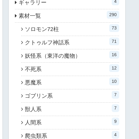
4
ギャラリー
290
素材一覧
73
ソロモン72柱
71
クトゥルフ神話系
16
妖怪系（東洋の魔物）
12
不死系
10
悪魔系
7
ゴブリン系
7
獣人系
9
人間系
4
爬虫類系