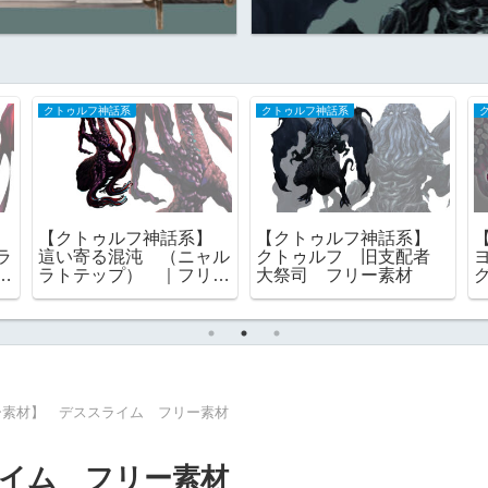
クトゥルフ神話系
クトゥルフ神話系
】
【クトゥルフ神話系】
【クトゥルフ神話系】
ラ
這い寄る混沌 （ニャル
クトゥルフ 旧支配者
ラトテップ） ｜フリー
大祭司 フリー素材
素材
ー素材】 デススライム フリー素材
イム フリー素材