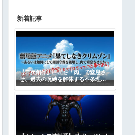
新着記事
【二次創作】巨匠を「肉」で窒息さ
せ、過去の呪縛を解体する不条理劇
―『果てしなきクリムゾン』全プロ
ット公開