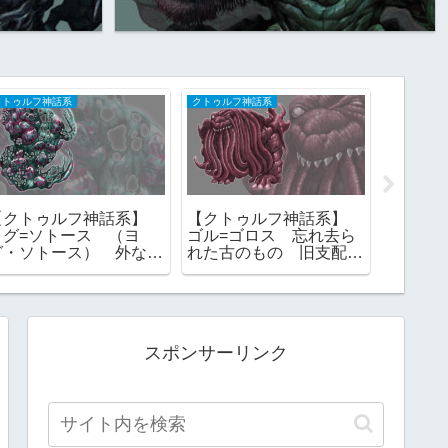
クトゥルフ神話系
クトゥルフ神話系
クトゥルフ
【クトゥルフ神話系】
【クトゥルフ神話系】
【クト
ヨグ=ソトース （ヨ
ゴル=ゴロス 忘れ去ら
イスの
グ・ソトース） 外なる
れた古のもの 旧支配
（イー
神 一にして全なる者
者 フリー素材
族） 
フリー素材
ー素材
スポンサーリンク