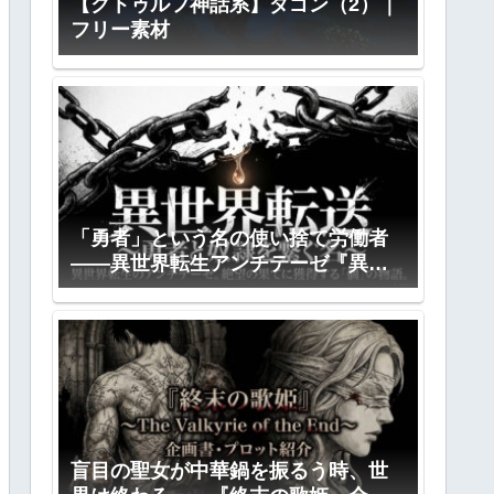
【クトゥルフ神話系】ダゴン（2）｜
フリー素材
「勇者」という名の使い捨て労働者
――異世界転生アンチテーゼ『異世
界転送』全プロット公開
盲目の聖女が中華鍋を振るう時、世