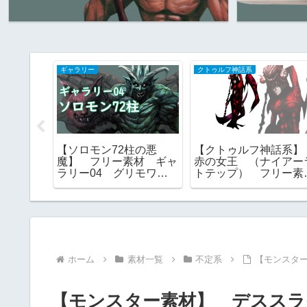
ギャラリー
クトゥルフ神話系
神話系】
【ソロモン72柱の悪
【クトゥルフ神話系
にしえの
魔】 フリー素材 ギャ
赤の女王 （ナイアー
者 モン
ラリー04 グリモワー
トテップ） フリー素
リー素
ル ゴエティア ｜ 一
材 TRPG
覧 画像
ホーム
素材一覧
不定系
【モンスタ
【モンスター素材】 デススラ