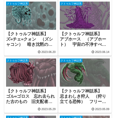
材
クトゥルフ神話系
クトゥルフ神話系
【クトゥルフ神話系】
【クトゥルフ神話系】
ズ=チェ=クォン （ズシ
アブホース （アブホー
ャコン） 暗き沈黙のも
ト） 宇宙の不浄すべて
の 旧支配者 フリー素
の母にして父 フリー素
2023.06.20
2023.06.14
材
材
クトゥルフ神話系
クトゥルフ神話系
【クトゥルフ神話系】
【クトゥルフ神話系】
ゴル=ゴロス 忘れ去られ
忌まわしき狩人 （狩り
た古のもの 旧支配者
立てる恐怖） フリー素
フリー素材
材
2023.05.29
2023.05.09
クトゥルフ神話系
クトゥルフ神話系