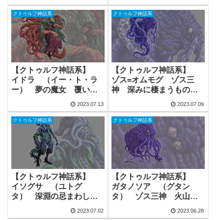
羊 外なる神 フリー素
材
クトゥルフ神話系
クトゥルフ神話系
【クトゥルフ神話系】
【クトゥルフ神話系】
イドラ （イー・ト・ラ
ゾス=オムモグ ゾス三
ー） 夢の魔女 覆い隠
神 深みに棲まうもの
すもの 外なる神 フリ
フリー素材 神話生物
2023.07.13
2023.07.09
ー素材
クトゥルフ神話系
クトゥルフ神話系
【クトゥルフ神話系】
【クトゥルフ神話系】
イソグサ （ユトグ
ガタノソア （グタン
タ） 深淵の忌まわしき
タ） ゾス三神 火山の
もの ゾス三神 旧支配
主 旧支配者 フリー素
2023.07.02
2023.06.28
者 神話生物 フリー素
材