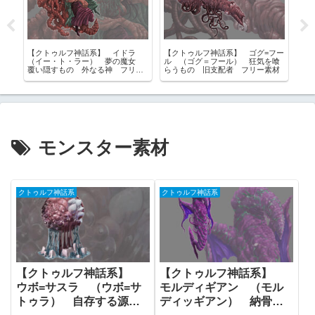
リー
【クトゥルフ神話系】 イドラ
【クトゥルフ神話系】 ゴグ=フー
【
ワー
（イー・ト・ラー） 夢の魔女
ル （ゴグ＝フール） 狂気を喰
全
像
覆い隠すもの 外なる神 フリー
らうもの 旧支配者 フリー素材
ァ、
素材
ツク
モンスター素材
クトゥルフ神話系
クトゥルフ神話系
【クトゥルフ神話系】
【クトゥルフ神話系】
ウボ=サスラ （ウボ=サ
モルディギアン （モル
トゥラ） 自存する源
ディッギアン） 納骨堂