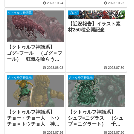
旧支配者 外なる神 フ
の神 旧支配者 フリー
2023.10.24
2023.10.22
リー素材
素材
クトゥルフ神話系
ブログ
【近況報告】イラスト素
材250種公開記念
【クトゥルフ神話系】
ゴグ=フール （ゴグ＝フ
ール） 狂気を喰らうも
の 旧支配者 フリー素
2023.08.03
2023.07.30
材
クトゥルフ神話系
クトゥルフ神話系
【クトゥルフ神話系】
【クトゥルフ神話系】
チョー・チョー人 トウ
シュブ=ニグラス （シュ
チョ＝トウチョ人 神話
ブ＝ニグラート） 千匹
生物 フリー素材
の仔を孕みし森の黒山
2023.07.26
2023.07.20