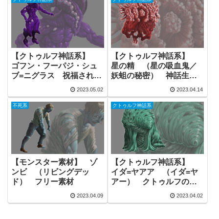
【クトゥルフ神話系】
【クトゥルフ神話系】
ゴフン・フーパジ・シュ
星の精 （星の吸血鬼／
ブ=ニグラス 祝福されし
妖蛆の秘密） 神話生
もの 神話生物 モンス
物 フリー素材
2023.05.02
2023.04.14
ター素材 フリー素材
不死系
クトゥルフ神話系
【モンスター素材】 ゾ
【クトゥルフ神話系】
ンビ （リビングデッ
イダ=ヤアア （イダ=ヤ
ド） フリー素材
アー） クトゥルフの配
偶者 ゾスの母 フリー
2023.04.09
2023.04.02
素材