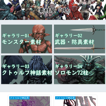
クトゥルフ神話系
クトゥルフ神話系
ク