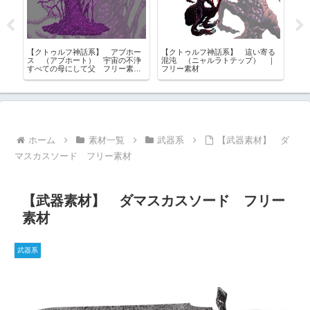
【クトゥルフ神話系】 アブホー
【クトゥルフ神話系】 這い寄る
【
ス （アブホート） 宇宙の不浄
混沌 （ニャルラトテップ） ｜
の
すべての母にして父 フリー素
フリー素材
者
材
材
ホーム
素材一覧
武器系
【武器素材】 ダ
マスカスソード フリー素材
【武器素材】 ダマスカスソード フリー
素材
武器系