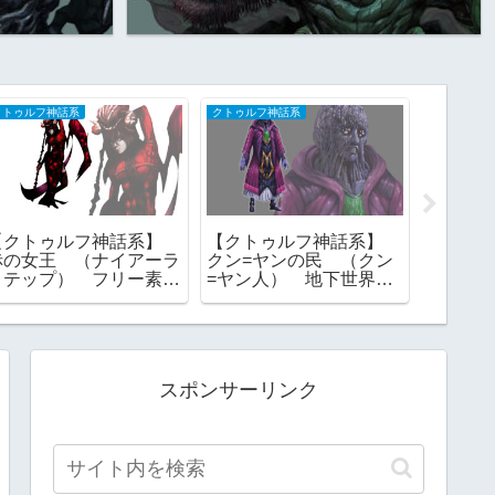
クトゥルフ神話系
クトゥルフ神話系
クトゥルフ
【クトゥルフ神話系】
【クトゥルフ神話系】
【クト
赤の女王 （ナイアーラ
クン=ヤンの民 （クン
クトゥ
トテップ） フリー素
=ヤン人） 地下世界
大祭司
材 TRPG
フリー素材
スポンサーリンク