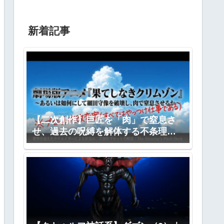
新着記事
【二次創作】巨匠を「肉」で窒息さ
せ、過去の呪縛を解体する不条理劇
―『果てしなきクリムゾン』全プロ
ット公開