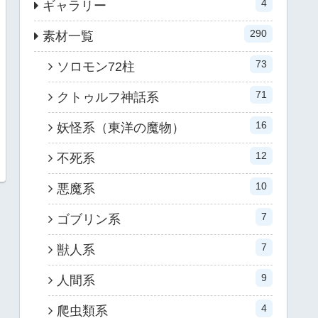
4
ギャラリー
290
素材一覧
73
ソロモン72柱
71
クトゥルフ神話系
16
妖怪系（東洋の魔物）
12
不死系
10
悪魔系
7
ゴブリン系
7
獣人系
9
人間系
4
爬虫類系