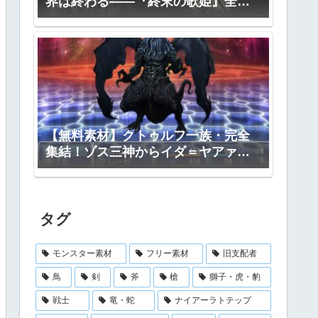
界は終わる――『終末の歌姫』全プ
ロット公開
【無料素材】クトゥルフ一族・完全
集結！ゾス三神からイダ＝ヤアァ、
インスマス面まで網羅｜RPGツクー
ル・TRPG対応
タグ
モンスター素材
フリー素材
旧支配者
鳥
剣
斧
槍
獅子・虎・豹
戦士
竜・蛇
ナイアーラトテップ