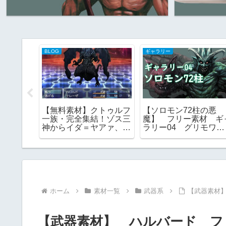
BLOG
ギャラリー
神話系】
【無料素材】クトゥルフ
【ソロモン72柱の悪
 （ヨ
一族・完全集結！ゾス三
魔】 フリー素材 ギ
 外なる
神からイダ＝ヤアァ、イ
ラリー04 グリモワー
全なる者
ンスマス面まで網羅｜
ル ゴエティア ｜ 
RPGツクール・TRPG対
覧 画像
応
ホーム
素材一覧
武器系
【武器素材
【武器素材】 ハルバード フ