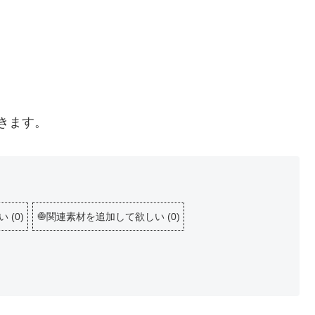
きます。
しい
(
0
)
🧅関連素材を追加して欲しい
(
0
)