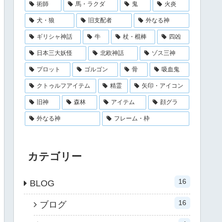
術師
馬・ラクダ
鬼
火炎
犬・狼
旧支配者
外なる神
ギリシャ神話
牛
杖・棍棒
四凶
日本三大妖怪
北欧神話
ゾス三神
プロット
ゴルゴン
骨
吸血鬼
クトゥルフアイテム
精霊
矢印・アイコン
旧神
森林
アイテム
顔グラ
外なる神
フレーム・枠
カテゴリー
16
BLOG
16
ブログ