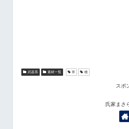
武器系
素材一覧
斧
槍
スポ
氏家まさ