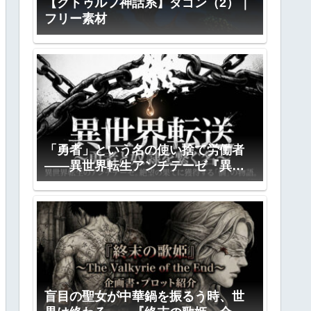
【クトゥルフ神話系】ダゴン（2）｜
フリー素材
「勇者」という名の使い捨て労働者
――異世界転生アンチテーゼ『異世
界転送』全プロット公開
盲目の聖女が中華鍋を振るう時、世