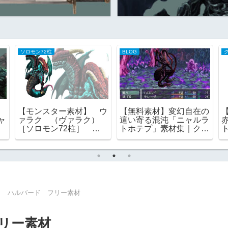
ソロモン72柱
BLOG
【モンスター素材】 ウ
【無料素材】変幻自在の
ャ
ァラク （ヴァラク）
這い寄る混沌「ニャルラ
［ソロモン72柱］ 総
トホテプ」素材集｜クト
一
裁 グリモワール ゴエ
ゥルフ神話の演出に
ティア フリー素材
】 ハルバード フリー素材
リー素材