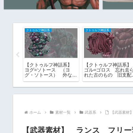
クトゥルフ神話系
クトゥルフ神話系
神話系】
【クトゥルフ神話系】
【クトゥルフ神話系
（ニャル
ヨグ=ソトース （ヨ
ゴル=ゴロス 忘れ去
｜フリー
グ・ソトース） 外なる
れた古のもの 旧支配
神 一にして全なる者
者 フリー素材
フリー素材
ホーム
素材一覧
武器系
【武器素材
【武器素材】 ランス フリー