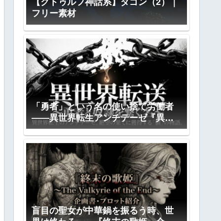
【クトゥルフ神話系】ダゴン（2）｜
フリー素材
「勇者」という名の使い捨て労働者
――異世界転生アンチテーゼ『異世
界転送』全プロット公開
盲目の聖女が中華鍋を振るう時、世