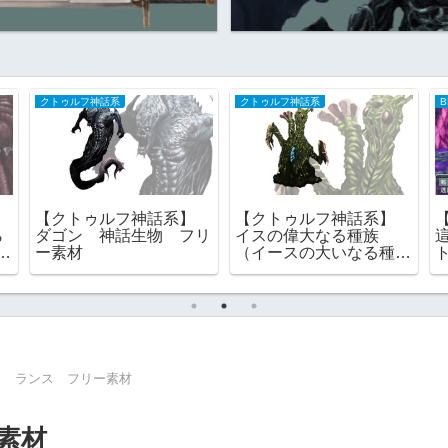
クトゥルフ神話系
クトゥルフ神話系
B
】
【クトゥルフ神話系】
【クトゥルフ神話系】
ら
ダゴン 神話生物 フリ
イスの偉大なる種族
ー素材
（イースの大いなる種
族） 旧支配者 ｜フリ
ー素材
】 ランス フリー素材
素材