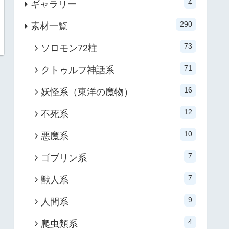
4
ギャラリー
290
素材一覧
73
ソロモン72柱
71
クトゥルフ神話系
16
妖怪系（東洋の魔物）
12
不死系
10
悪魔系
7
ゴブリン系
7
獣人系
9
人間系
4
爬虫類系