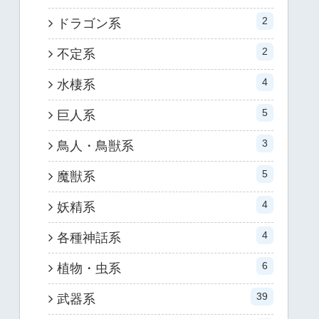
2
ドラゴン系
2
不定系
4
水棲系
5
巨人系
3
鳥人・鳥獣系
5
魔獣系
4
妖精系
4
各種神話系
6
植物・虫系
39
武器系