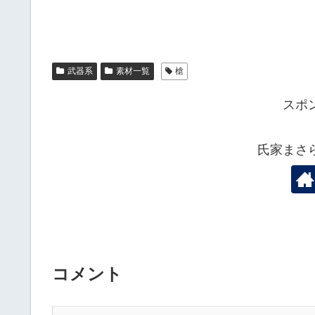
武器系
素材一覧
槍
スポ
氏家まさ
コメント