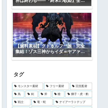
界は終わる――『終末の歌姫』全プ
ロット公開
【無料素材】クトゥルフ一族・完全
集結！ゾス三神からイダ＝ヤアァ、
インスマス面まで網羅｜RPGツクー
ル・TRPG対応
タグ
モンスター素材
フリー素材
旧支配者
鳥
剣
斧
槍
獅子・虎・豹
戦士
竜・蛇
ナイアーラトテップ