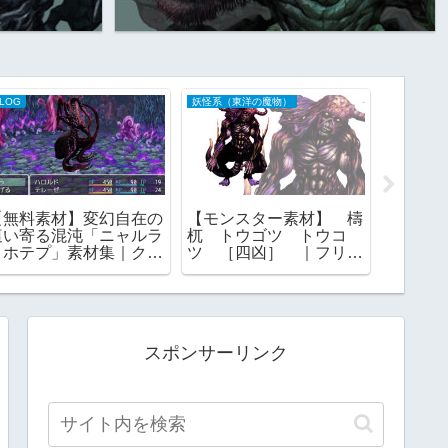
LOG
妖怪系（東洋の魔物）
BLOG
【無料素材】変幻自在の
【モンスター素材】 檮
【無料
這い寄る混沌「ニャルラ
杌 トウゴツ トウコ
一族・
トホテプ」素材集｜クト
ツ ［四凶］ ｜フリー
神から
ゥルフ神話の演出に
素材
ンスマ
RPGツ
応
スポンサーリンク