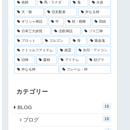
術師
馬・ラクダ
鬼
火炎
犬・狼
旧支配者
外なる神
ギリシャ神話
牛
杖・棍棒
四凶
日本三大妖怪
北欧神話
ゾス三神
プロット
ゴルゴン
骨
吸血鬼
クトゥルフアイテム
精霊
矢印・アイコン
旧神
森林
アイテム
顔グラ
外なる神
フレーム・枠
カテゴリー
16
BLOG
16
ブログ