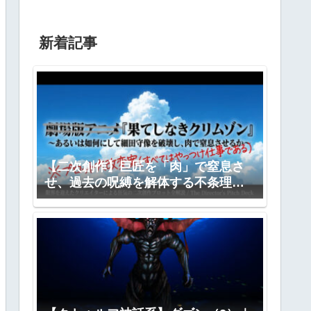
新着記事
【二次創作】巨匠を「肉」で窒息さ
せ、過去の呪縛を解体する不条理劇
―『果てしなきクリムゾン』全プロ
ット公開