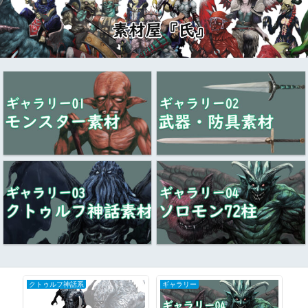
クトゥルフ神話系
ギャラリー
BL