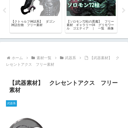
ル
【クトゥルフ神話系】 ダゴン
【ソロモン72柱の悪魔】 フリー
【
素
神話生物 フリー素材
素材 ギャラリー04 グリモワー
混
ル ゴエティア ｜ 一覧 画像
｜
ホーム
素材一覧
武器系
【武器素材】 ク
レセントアクス フリー素材
【武器素材】 クレセントアクス フリー
素材
武器系