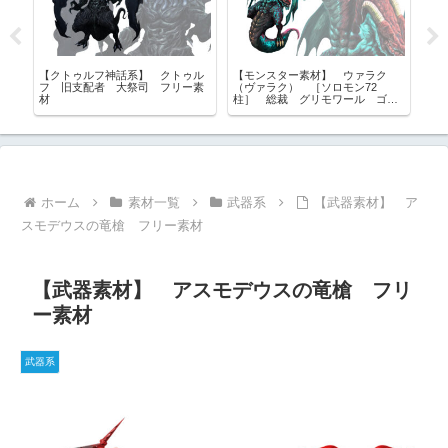
フー
【クトゥルフ神話系】 クトゥル
【モンスター素材】 ウァラク
【
喰
フ 旧支配者 大祭司 フリー素
（ヴァラク） ［ソロモン72
ス
材
材
柱］ 総裁 グリモワール ゴエ
配
ティア フリー素材
ホーム
素材一覧
武器系
【武器素材】 ア
スモデウスの竜槍 フリー素材
【武器素材】 アスモデウスの竜槍 フリ
ー素材
武器系