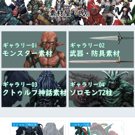
クトゥルフ神話系
ソロモン72柱
ク