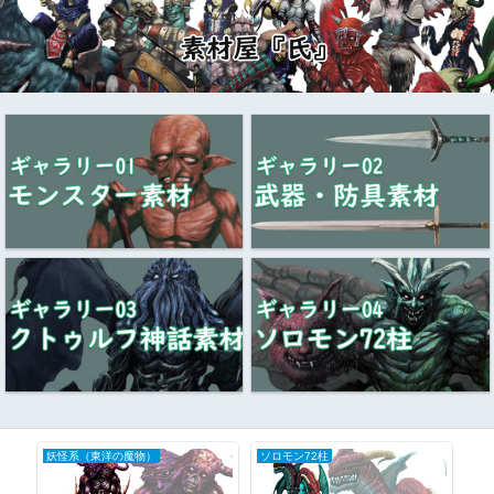
妖怪系（東洋の魔物）
ソロモン72柱
ク