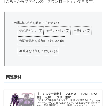
↑こちらからファイルの「ダウンロード」ができます。
この素材の感想を教えてください！
🥔絵柄がいい
(
4
)
🍛使いやすい
(
0
)
🥕珍しい
(
0
)
🧅関連素材を追加して欲しい
(
0
)
🌿差分を追加して欲しい
(
0
)
関連素材
【モンスター素材】 フルカス ［ソロモン72
柱］ 公爵 ｜フリー素材
ソロモン72柱悪魔のモンスター素材（背景透過）です。rpg
ツクール、WOLF RPGエディター、Unity製などの自作ゲー
ムや、配信用動画（ニコニコ動画、youtubeなど）コンテ