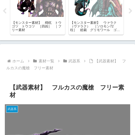
フー
【モンスター素材】 檮杌 トウ
【モンスター素材】 ウァラク
【
喰
ゴツ トウコツ ［四凶］ ｜フ
（ヴァラク） ［ソロモン72
神
材
リー素材
柱］ 総裁 グリモワール ゴエ
ティア フリー素材
ホーム
素材一覧
武器系
【武器素材】 フ
ルカスの魔槍 フリー素材
【武器素材】 フルカスの魔槍 フリー素
材
武器系