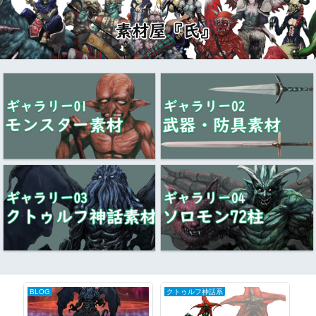
BLOG
クトゥルフ神話系
ギ