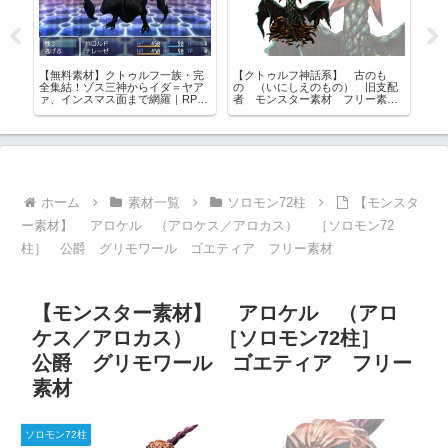
ャ
【無料素材】クトゥルフ一族・完
【クトゥルフ神話系】 古のも
【ソ
全集結！ゾス三神からイダ＝ヤア
の （いにしえのもの） 旧支配
素材
ァ、インスマス面まで網羅｜RPG
者 モンスター素材 フリー素
ル
ツクール・TRPG対応
材 神話生物
ホーム
素材一覧
ソロモン72柱
【モンスタ
ー素材】 アロケル （アロケス／アロカス） ［ソロモン72
柱］ 公爵 グリモワール ゴエティア フリー素材
【モンスター素材】 アロケル （アロ
ケス／アロカス） ［ソロモン72柱］
公爵 グリモワール ゴエティア フリー
素材
ソロモン72柱