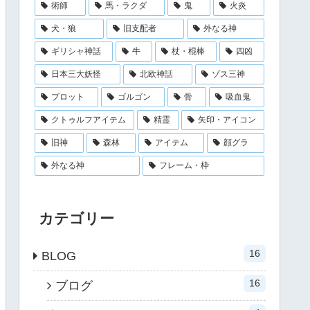
術師
馬・ラクダ
鬼
火炎
犬・狼
旧支配者
外なる神
ギリシャ神話
牛
杖・棍棒
四凶
日本三大妖怪
北欧神話
ゾス三神
プロット
ゴルゴン
骨
吸血鬼
クトゥルフアイテム
精霊
矢印・アイコン
旧神
森林
アイテム
顔グラ
外なる神
フレーム・枠
カテゴリー
16
BLOG
16
ブログ