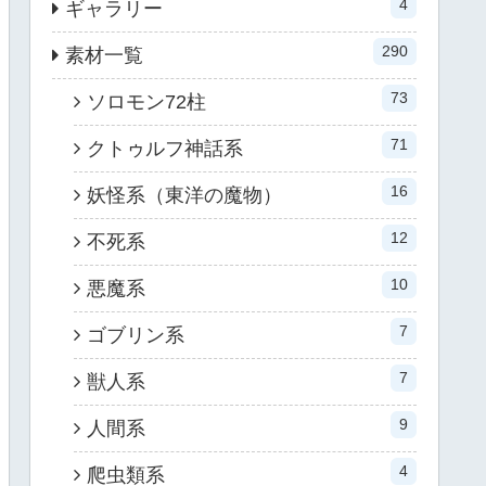
4
ギャラリー
290
素材一覧
73
ソロモン72柱
71
クトゥルフ神話系
16
妖怪系（東洋の魔物）
12
不死系
10
悪魔系
7
ゴブリン系
7
獣人系
9
人間系
4
爬虫類系