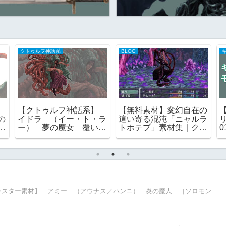
クトゥルフ神話系
BLOG
】
【クトゥルフ神話系】
【無料素材】変幻自在の
の
イドラ （イー・ト・ラ
這い寄る混沌「ニャルラ
ン
ー） 夢の魔女 覆い隠
トホテプ」素材集｜クト
すもの 外なる神 フリ
ゥルフ神話の演出に
ー素材
ンスター素材】 アミー （アウナス／ハンニ） 炎の魔人 ［ソロモン