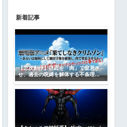
新着記事
【二次創作】巨匠を「肉」で窒息さ
せ、過去の呪縛を解体する不条理劇
―『果てしなきクリムゾン』全プロ
ット公開