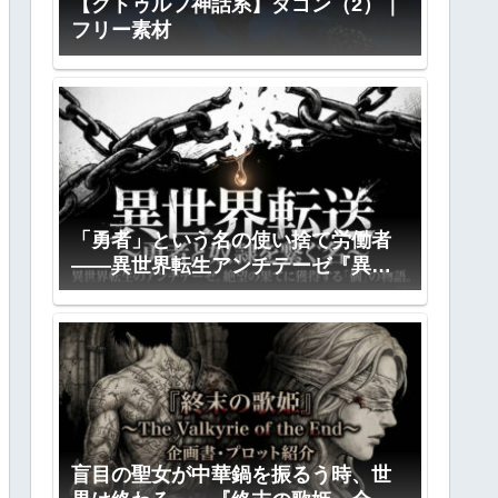
【クトゥルフ神話系】ダゴン（2）｜
フリー素材
「勇者」という名の使い捨て労働者
――異世界転生アンチテーゼ『異世
界転送』全プロット公開
盲目の聖女が中華鍋を振るう時、世