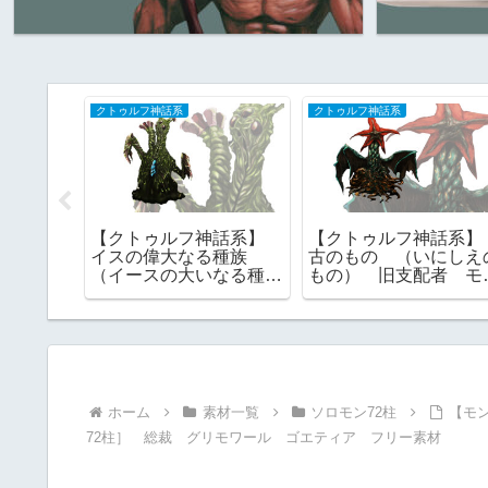
クトゥルフ神話系
クトゥルフ神話系
神話系】
【クトゥルフ神話系】
【クトゥルフ神話系
旧支配者
イスの偉大なる種族
古のもの （いにしえ
素材
（イースの大いなる種
もの） 旧支配者 モ
族） 旧支配者 ｜フリ
スター素材 フリー素
ー素材
材 神話生物
ホーム
素材一覧
ソロモン72柱
【モ
72柱］ 総裁 グリモワール ゴエティア フリー素材