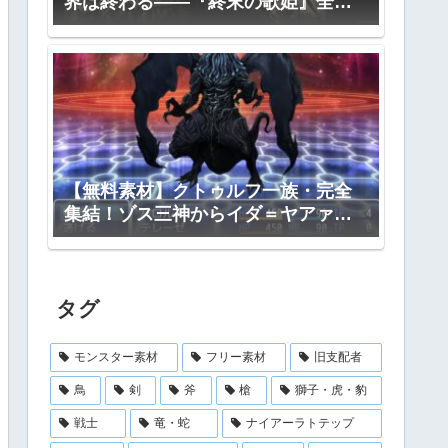
界は終わる――『終末の歌姫』全プ
ロット公開
【無料素材】クトゥルフ一族・完全
集結！ゾス三神からイダ＝ヤアァ、
インスマス面まで網羅｜RPGツクー
ル・TRPG対応
タグ
モンスター素材
フリー素材
旧支配者
鳥
剣
斧
槍
獅子・虎・豹
戦士
竜・蛇
ナイアーラトテップ