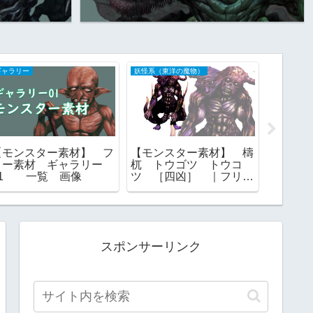
ギャラリー
妖怪系（東洋の魔物）
BLOG
【モンスター素材】 フ
【モンスター素材】 檮
【無料
リー素材 ギャラリー
杌 トウゴツ トウコ
一族・
01 一覧 画像
ツ ［四凶］ ｜フリー
神から
素材
ンスマ
RPGツ
応
スポンサーリンク