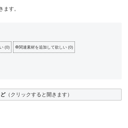
きます。
い
(
0
)
🧅関連素材を追加して欲しい
(
0
)
など
（クリックすると開きます）