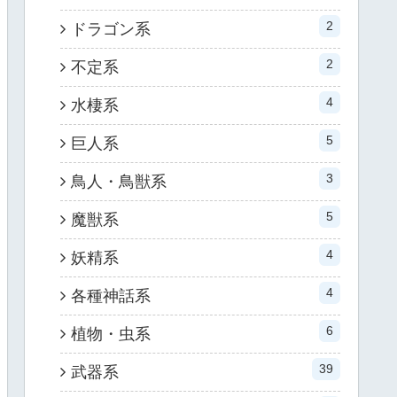
2
ドラゴン系
2
不定系
4
水棲系
5
巨人系
3
鳥人・鳥獣系
5
魔獣系
4
妖精系
4
各種神話系
6
植物・虫系
39
武器系