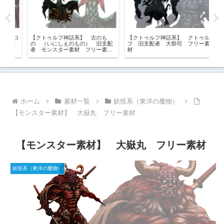
【クトゥルフ神話系】 クトゥル
【モンスター素材】 檮杌 トウ
【ソ
配
フ 旧支配者 大祭司 フリー素
ゴツ トウコツ ［四凶］ ｜フ
素材
材
リー素材
ル
ホーム
素材一覧
妖怪系（東洋の魔物）
【モンスター素材】 大嶽丸 フリー素材
【モンスター素材】 大嶽丸 フリー素材
妖怪系（東洋の魔物）