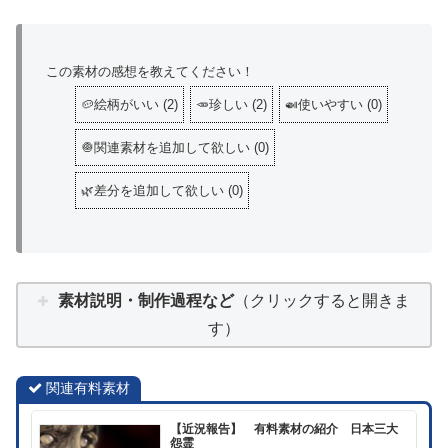
この素材の感想を教えてください！
🥔絵柄がいい
(
2
)
🥕珍しい
(
2
)
🍛使いやすい
(
0
)
🧅関連素材を追加して欲しい
(
0
)
🌿差分を追加して欲しい
(
0
)
素材説明・制作過程など
（クリックすると開きま
す）
関連有料素材
【近況報告】 有料素材の紹介 日本三大
怨霊