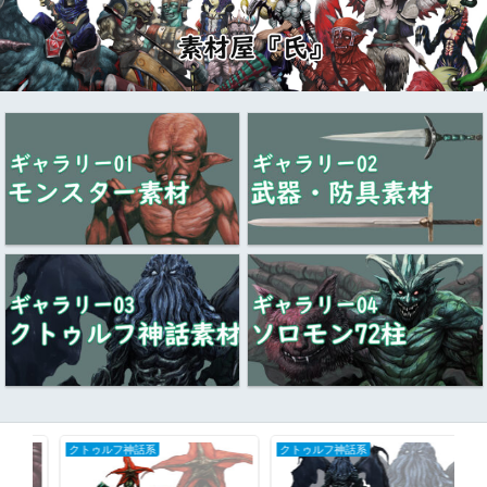
クトゥルフ神話系
妖怪系（東洋の魔物）
ギ