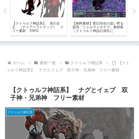
【クトゥルフ神話系】 赤の女
【無料素材】変幻自在の這い寄る
【クトゥ
王 （ナイアーラトテップ） フ
混沌「ニャルラトホテプ」素材集
神話生物 
リー素材 TRPG
｜クトゥルフ神話の演出に
ホーム
素材一覧
クトゥルフ神話系
【クト
ゥルフ神話系】 ナグとイェブ 双子神・兄弟神 フリー素材
【クトゥルフ神話系】 ナグとイェブ 双
子神・兄弟神 フリー素材
クトゥルフ神話系