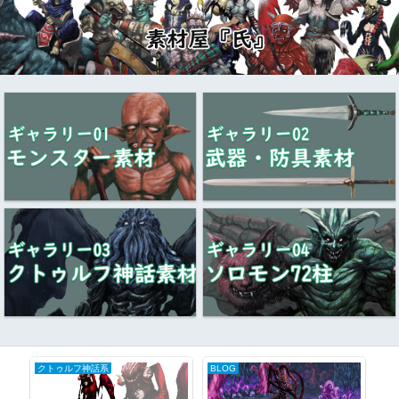
クトゥルフ神話系
BLOG
クトゥルフ