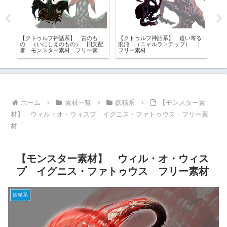
【クトゥルフ神話系】 古のも
【クトゥルフ神話系】 這い寄る
【
像
の （いにしえのもの） 旧支配
混沌 （ニャルラトテップ） ｜
ゴ
者 モンスター素材 フリー素
フリー素材
リ
材 神話生物
ホーム
素材一覧
妖精系
【モンスター素
材】 ウィル・オ・ウィスプ イグニス・ファトゥウス フリー素
材
【モンスター素材】 ウィル・オ・ウィス
プ イグニス・ファトゥウス フリー素材
妖精系