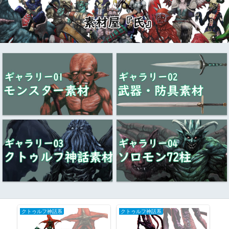
クトゥルフ神話系
クトゥルフ神話系
妖