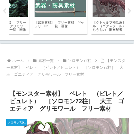
リー
【武器素材】 フリー素材 ギャ
【クトゥルフ神話系】 ゴグ=フー
【
ワー
ラリー02 一覧 画像
ル （ゴグ＝フール） 狂気を喰
ー素
像
らうもの 旧支配者 フリー素材
物
ホーム
素材一覧
ソロモン72柱
【モンスタ
ー素材】 ベレト （ビレト／ビュレト） ［ソロモン72柱］ 大
王 ゴエティア グリモワール フリー素材
【モンスター素材】 ベレト （ビレト／
ビュレト） ［ソロモン72柱］ 大王 ゴ
エティア グリモワール フリー素材
ソロモン72柱