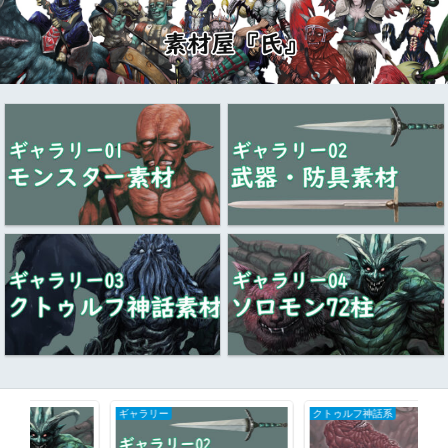
ギャラリー
クトゥルフ神話系
ギ