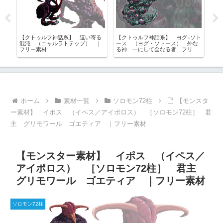
完
【クトゥルフ神話系】 這い寄る
【クトゥルフ神話系】 ヨグ=ソト
【
ア
混沌 （ニャルラトテップ） ｜
ース （ヨグ・ソトース） 外な
ル
PG
フリー素材
る神 一にして全なる者 フリー
ら
素材
ホーム
素材一覧
ソロモン72柱
【モンスタ
ー素材】 イポス （イペス／アイポロス） ［ソロモン72柱］ 君
主 グリモワール ゴエティア ｜フリー素材
【モンスター素材】 イポス （イペス／
アイポロス） ［ソロモン72柱］ 君主
グリモワール ゴエティア ｜フリー素材
ソロモン72柱