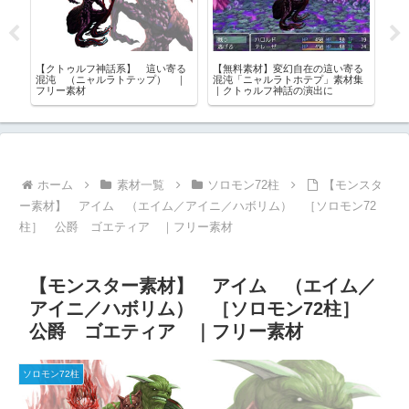
ウ
【クトゥルフ神話系】 這い寄る
【無料素材】変幻自在の這い寄る
【
フ
混沌 （ニャルラトテップ） ｜
混沌「ニャルラトホテプ」素材集
ー素
フリー素材
｜クトゥルフ神話の演出に
物
ホーム
素材一覧
ソロモン72柱
【モンスタ
ー素材】 アイム （エイム／アイニ／ハボリム） ［ソロモン72
柱］ 公爵 ゴエティア ｜フリー素材
【モンスター素材】 アイム （エイム／
アイニ／ハボリム） ［ソロモン72柱］
公爵 ゴエティア ｜フリー素材
ソロモン72柱