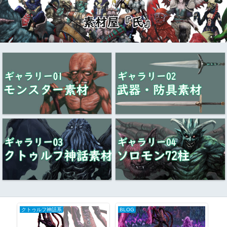
クトゥルフ神話系
BLOG
ギ