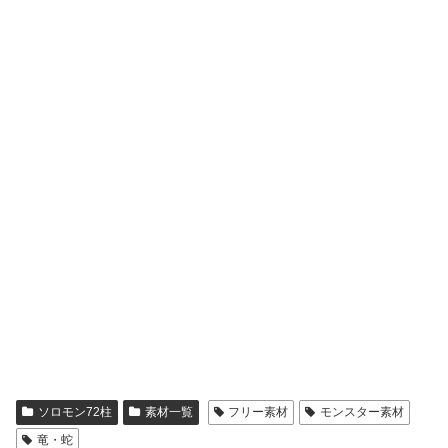
ソロモン72柱
素材一覧
フリー素材
モンスター素材
竜・蛇