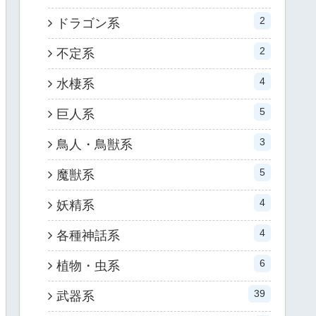
2
ドラゴン系
2
不定系
4
水棲系
5
巨人系
3
鳥人・鳥獣系
5
魔獣系
4
妖精系
4
各種神話系
6
植物・虫系
39
武器系