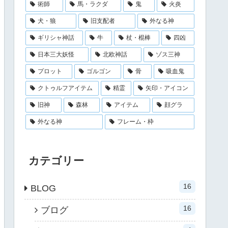
術師
馬・ラクダ
鬼
火炎
犬・狼
旧支配者
外なる神
ギリシャ神話
牛
杖・棍棒
四凶
日本三大妖怪
北欧神話
ゾス三神
プロット
ゴルゴン
骨
吸血鬼
クトゥルフアイテム
精霊
矢印・アイコン
旧神
森林
アイテム
顔グラ
外なる神
フレーム・枠
カテゴリー
16
BLOG
16
ブログ