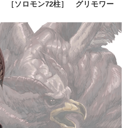
 ［ソロモン72柱］ グリモワー