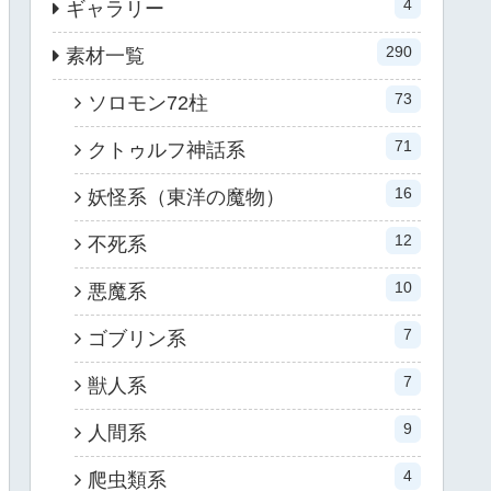
4
ギャラリー
290
素材一覧
73
ソロモン72柱
71
クトゥルフ神話系
16
妖怪系（東洋の魔物）
12
不死系
10
悪魔系
7
ゴブリン系
7
獣人系
9
人間系
4
爬虫類系