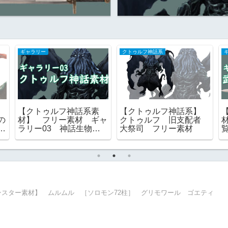
ギャラリー
クトゥルフ神話系
】
【クトゥルフ神話系素
【クトゥルフ神話系】
の
材】 フリー素材 ギャ
クトゥルフ 旧支配者
ン
ラリー03 神話生物
大祭司 フリー素材
一覧
ンスター素材】 ムルムル ［ソロモン72柱］ グリモワール ゴエティ