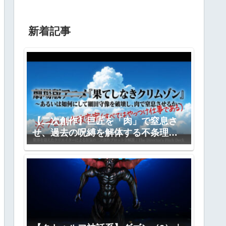
新着記事
【二次創作】巨匠を「肉」で窒息さ
せ、過去の呪縛を解体する不条理劇
―『果てしなきクリムゾン』全プロ
ット公開