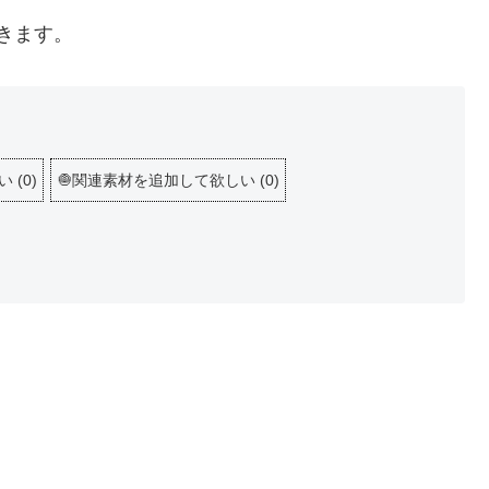
きます。
しい
(
0
)
🧅関連素材を追加して欲しい
(
0
)