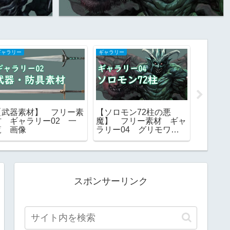
ギャラリー
ギャラリー
妖怪系（東
【武器素材】 フリー素
【ソロモン72柱の悪
【モン
材 ギャラリー02 一
魔】 フリー素材 ギャ
杌 ト
覧 画像
ラリー04 グリモワー
ツ ［
ル ゴエティア ｜ 一
素材
覧 画像
スポンサーリンク