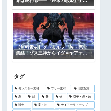
界は終わる――『終末の歌姫』全プ
ロット公開
【無料素材】クトゥルフ一族・完全
集結！ゾス三神からイダ＝ヤアァ、
インスマス面まで網羅｜RPGツクー
ル・TRPG対応
タグ
モンスター素材
フリー素材
旧支配者
鳥
剣
斧
槍
獅子・虎・豹
戦士
竜・蛇
ナイアーラトテップ