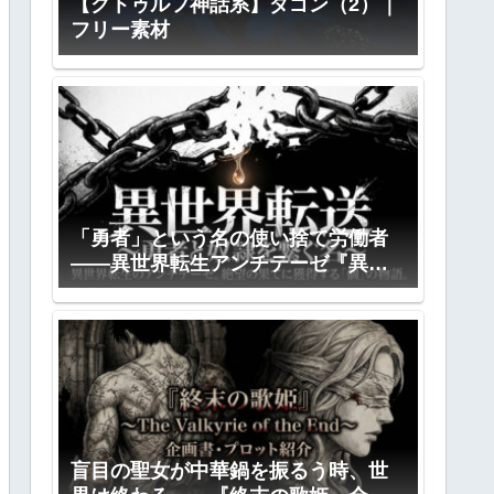
【クトゥルフ神話系】ダゴン（2）｜
フリー素材
「勇者」という名の使い捨て労働者
――異世界転生アンチテーゼ『異世
界転送』全プロット公開
盲目の聖女が中華鍋を振るう時、世