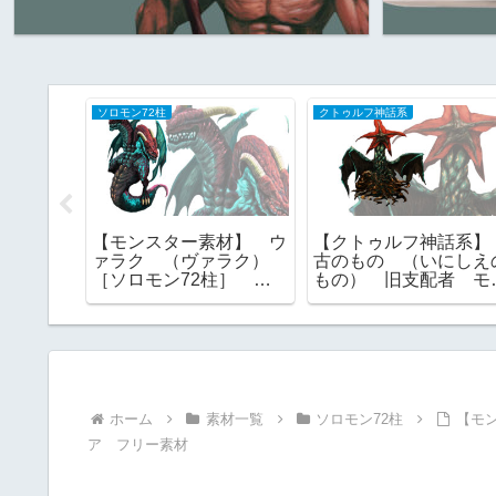
ソロモン72柱
クトゥルフ神話系
トゥルフ
【モンスター素材】 ウ
【クトゥルフ神話系
！ゾス三
ァラク （ヴァラク）
古のもの （いにしえ
アァ、イ
［ソロモン72柱］ 総
もの） 旧支配者 モ
網羅｜
裁 グリモワール ゴエ
スター素材 フリー素
TRPG対
ティア フリー素材
材 神話生物
ホーム
素材一覧
ソロモン72柱
【モ
ア フリー素材